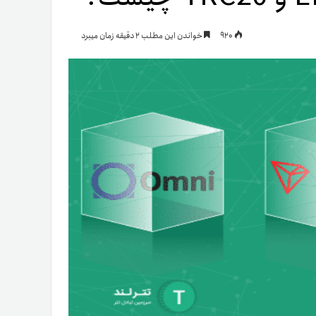
یمات
920
خواندن این مطلب 2 دقیقه زمان میبرد
ج