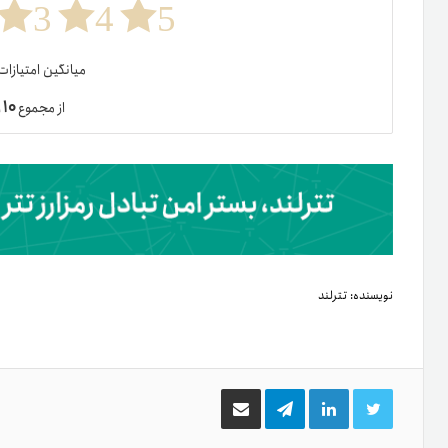
3
4
5
میانگین امتیازا
۱۰
از مجموع
ر
نویسنده:
تترلند
توییتر
لینکدین
تلگرام
اشتراک
گذاری
از