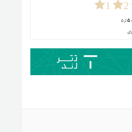
1
2
۵
ت
از ۵
ای