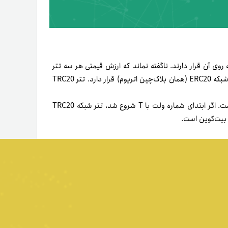
TRC و OMNI در شبکه‌ای است که روی آن قرار دارند. ناگفته نماند که ارزش قیمتی هر سه تتر
برابر است. تتر اومنی روی بلاک‌چین Omnilayer و تتر ERC20 روی شبکه ERC20 (همان بلاک‌چین اتریوم) قرار دارد. تتر TRC20
درصورتی‌که ابتدای شماره ولت با 0x شروع شد، تتر شبکه ERC20 است. اگر ابتدای شماره ولت با T شروع شد، تتر شبکه TRC20
بیت‌‌کوین است.