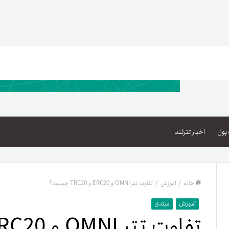
اعتبار خرید کالا
پاداش کیف‌پول تومانی
پول
اخبار تترلند
گیفت کارت
زبا
مهر تترلند
خانه
/
آموزش
/
تفاوت تتر OMNI و ERC20 و TRC20 چیست؟
مشخ
آموزش
مبتدی
تفاوت تتر OMNI و ERC20 و TRC20 چیست؟
حسا