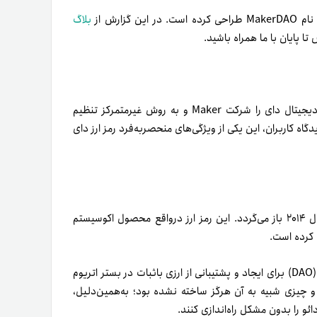
زارش از
بلاگ
ا پایان با ما همراه باشید.
نیازی ندارد؛ چرا‌که قیمت ارز دیجیتال دای را شرکت Maker و به روش غیر‌متمرکز تنظیم
گاه کاربران، این یکی از ویژگی‌های منحصر‌به‌فرد رمز ارز دای
ریشه‌های ارز دیجیتال DAI به ساخت اکوسیستم MakerDAO در سال ۲۰۱۴ باز می‌گردد. این رمز ارز در‌واقع محصول اکوسیستم
از آن زمان، هدف این پروژه ساخت سازمان خودکار غیر‌متمرکز یا دائو (DAO) برای ایجاد و پشتیبانی از ارزی با‌ثبات در بستر اتریوم
 و چیزی شبیه به آن هرگز ساخته نشده بود؛ به‌همین‌دلیل،
و را بدون مشکل راه‌اندازی کنند.