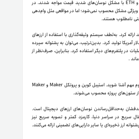
همان‌طور‌که شاهد بوده‌اید، در ماه‌های اخیر، رمز ارزهایی مثل BTC و ETH با مشکل نوسان‌های شدید قیمت مواجه شدند. در
ن ویژگی مشکل محسوب نمی‌شود؛ اما در مواقعی مثل وام‌دهی
 حتی نامطلوب هستند.
رائه کرد. به‌لطف سیستم وثیقه‌گذاری با استفاده از ارزهای
 نسبت ارزش یک‌به‌یک با دلار آمریکا تولید کرد. بدین‌ترتیب، می‌توان به پشتوانه سپرده
یات در پلتفرم‌های دیگر استفاده کرد. بنابراین، صرف‌نظر از
اند .
برای اینکه بدانید استیبل کوین دای چطور کار می‌کند، باید با سه مفهوم مهم آشنا شوید. استیبل کوین و پروتکل Maker و Maker
هدفشان به‌حداقل‌رساندن نوسان‌های ارزهای دیجیتال است.
تقال سریع در سراسر دنیا، کارمزد کمتر و تسویه سریع نیز