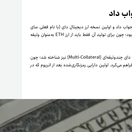
اب داد
‌های توسعه‌دهندگان شرکت Maker در دسامبر۲۰۱۷ (آذر۱۳۹۶) جواب داد و اولین نسخه ارز دیجیتال دای (با نام فعلی سای
SAI) ساخته و راه‌اندازی شد. رمز ارز SAI در‌واقع ارز دای تک‌وثیقه‌ای بود؛ چون برای تولید آن فقط باید از ارز ETH به‌عنوان وثیقه
نسخه بعدی استیبل کوین دای در نوامبر۲۰۱۹ (آبان۱۳۹۸) ارائه و با نام دای چند‌وثیقه‌ای (Multi-Collateral) نیز شناخته شد؛ چون
ستفاده از چندین نوع دارایی کریپتو برای ساخت توکن DAI را فراهم می‌کرد. اولین دارایی رمزنگاری‌شده بعد از اتریوم که در