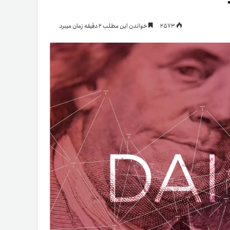
یمات
2573
خواندن این مطلب 2 دقیقه زمان میبرد
ج