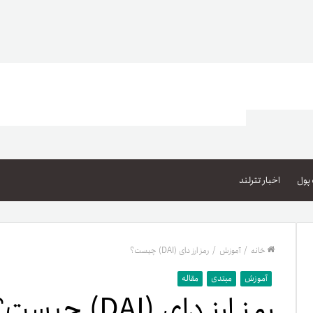
اعتبار خرید کالا
پاداش کیف‌پول تومانی
پول
اخبار تترلند
گیفت کارت
زبا
مهر تترلند
خانه
/
آموزش
/
رمز ارز دای (DAI) چیست؟
مشخ
آموزش
مبتدی
مقاله
رمز ارز دای (DAI) چیست؟
حسا