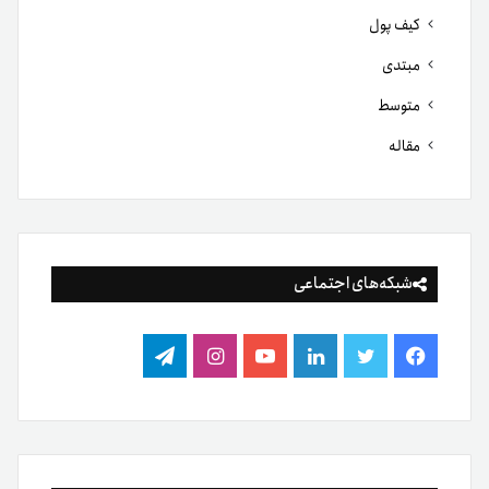
کیف پول
مبتدی
متوسط
مقاله
شبکه‌های اجتماعی
فیس
توییتر
لینکدین
یوتیوب
اینستاگرام
تلگرام
بوک