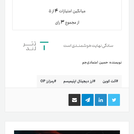
۴
میانگین امتیازات
از ۵
۳
از مجموع
رای
نویسنده:
حسین اعتمادی‌جم
آلت کوین
ارز دیجیتال اپتیمیسم
رمزارز OP
توییتر
لینکدین
تلگرام
اشتراک
گذاری
از
طریق
ایمیل