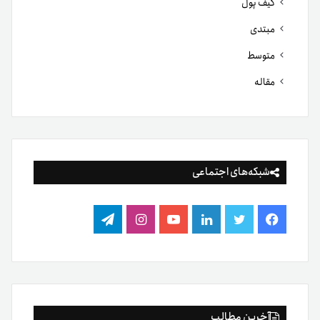
کیف پول
مبتدی
متوسط
مقاله
شبکه‌های اجتماعی
فیس
توییتر
لینکدین
یوتیوب
اینستاگرام
تلگرام
بوک
آخرین مطالب