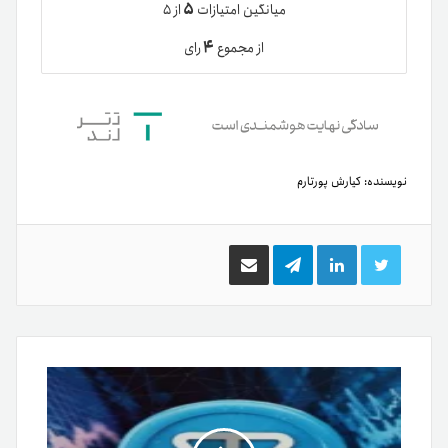
۵
میانگین امتیازات
از ۵
۴
از مجموع
رای
نویسنده:
کیارش پورتارم
توییتر
لینکدین
تلگرام
اشتراک
گذاری
از
طریق
ایمیل