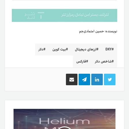
نویسنده:
حسین اعتمادی‌جم
DXY
ارزهای دیجیتال
بیت کوین
دلار
شاخص دلار
فارکس
توییتر
لینکدین
تلگرام
اشتراک
گذاری
از
طریق
ایمیل