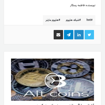
نویسنده:
فاطمه رستگار
hnt
شبکه هلیوم
هلیوم ماینر
توییتر
لینکدین
تلگرام
اشتراک
گذاری
از
طریق
ایمیل