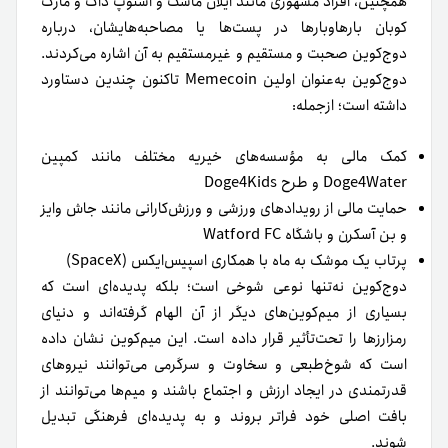
همچنین، افراد مشهوری مانند
ایلان ماسک
و اسنوپ داگ و مارک
کوبان بارهاوبارها در پست‌ها یا مصاحبه‌هایشان، درباره
دوج‌کوین صحبت و مستقیم و غیرمستقیم به آن اشاره می‌کردند.
دوج‌کوین به‌عنوان اولین Memecoin تاکنون چندین دستاورد
داشته است؛ ازجمله:
کمک مالی به مؤسسه‌های خیریه مختلف مانند کمپین
Doge4Water و طرح Doge4Kids
حمایت مالی از رویدادهای ورزشی و ورزش‌کارانی مانند جاش وایز
و بن آسکرن و باشگاه Watford FC
پرتاب یک موشک به ماه با همکاری اسپیس‌ایکس (SpaceX)
دوج‌کوین نه‌تنها نوعی شوخی است؛ بلکه پدیده‌ای است که
بسیاری از میم‌کوین‌های دیگر از آن الهام گرفته‌اند و دنیای
رمزارزها را تحت‌تأثیر قرار داده است. این میم‌کوین نشان داده
است که شوخ‌طبعی و سخاوت و سرگرمی می‌توانند نیروهای
قدرتمندی در ایجاد ارزش و اجتماع باشند و میم‌ها می‌توانند از
بافت اصلی خود فراتر بروند و به پدیده‌ای فرهنگی تبدیل
شوند.