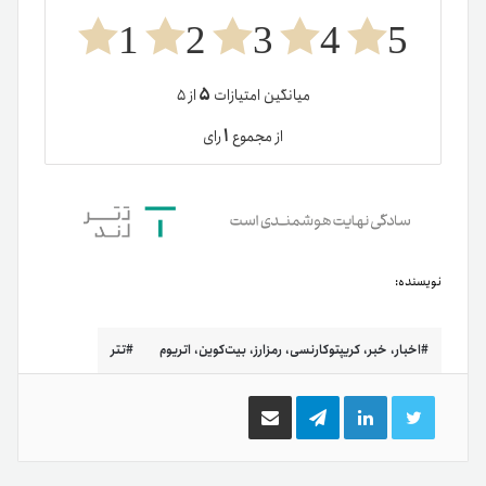
1
2
3
4
5
۵
میانگین امتیازات
از ۵
۱
از مجموع
رای
نویسنده:
اخبار، خبر، کریپتوکارنسی، رمزارز، بیت‌کوین، اتریوم
تتر
توییتر
لینکدین
تلگرام
اشتراک
گذاری
از
طریق