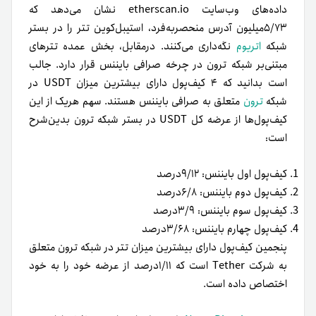
داده‌های وب‌سایت etherscan.io نشان می‌دهد که
۵/۷۳میلیون آدرس منحصربه‌فرد، استیبل‌کوین تتر را در بستر
شبکه
اتریوم
نگه‌داری می‌کنند. درمقابل، بخش عمده تترهای
مبتنی‌بر شبکه ترون در چرخه صرافی بایننس قرار دارد. جالب
است بدانید که ۴ کیف‌پول دارای بیشترین میزان USDT در
شبکه
ترون
متعلق به صرافی بایننس هستند. سهم هر‌یک از این
کیف‌پول‌ها از عرضه کل USDT در بستر شبکه ترون بدین‌شرح
است:
کیف‌پول اول بایننس: ۹/۱۲درصد
کیف‌پول دوم بایننس: ۶/۸درصد
کیف‌پول سوم بایننس: ۳/۹درصد
کیف‌پول چهارم بایننس: ۳/۶۸درصد
پنجمین کیف‌پول دارای بیشترین میزان تتر در شبکه ترون متعلق
به شرکت Tether است که ۱/۱۱درصد از عرضه خود را به خود
اختصاص داده است.