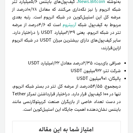
به‌نوشته
News.Bitcoin
، کیف‌پول‌های بایننس ۵/۶میلیارد تتر
شبکه اتریوم را نیز نگه‌داری می‌کنند که معادل ۱۰/۷۸درصد از
عرضه کل این استیبل‌کوین در شبکه اتریوم است. رتبه بعدی
مربوط به کیف‌پول شبکه
آربیتروم
است که ۴/۶درصد از عرضه
تتر در شبکه اتریوم، یعنی ۲/۳۹میلیارد USDT را دراختیار دارد.
سایر کیف‌پول‌های دارای بیشترین میزان USDT در شبکه اتریوم
ازاین‌قرارند:
صرافی بای‌بیت: ۲/۳۵درصد معادل ۱/۲۲میلیارد USDT
شرکت تتر: ۹۲۲میلیون USDT
پالیگان: ۹۰۱میلیون USDT
در‌مجموع، ۵۴/۵۵درصد از عرضه کل تتر در بستر شبکه اتریوم،
تنها در ۱۰۰ کیف‌پول قرار دارد. دراختیار قرارداشتن تمرکز Tether
در‌ دست تعداد خاصی از بازیگران صنعت کریپتوکارنسی مانند
بایننس نشان‌دهنده اهمیت جایگاه این استیبل‌کوین است.
امتیاز شما به این مقاله