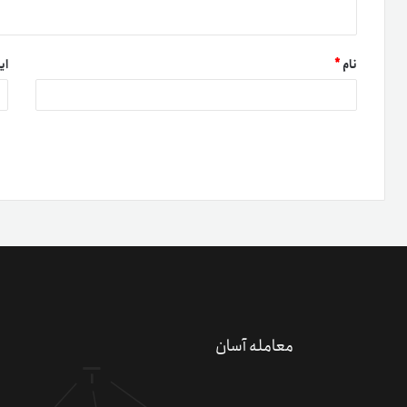
نام
*
ای
دعو
کسب 
کد 
معامله آسان