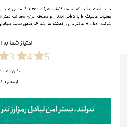
جالب است بدانید که در 
عملیات ماینینگ را با کارایی ایدئال و مصرف انرژی به‌مراتب کمتر 
شرکت Bitdeer به تتر در روز گذشته به رشد ۴درصدی قیمت سهام آن منجر شد.
امتیاز شما به ا
3
4
5
میانگین امتیازا
۲
از مجموع
ر