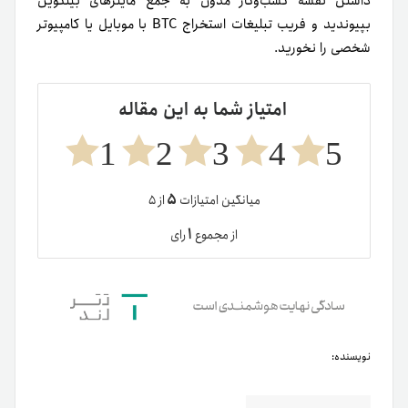
داشتن نقشه کسب‌وکار مدون به جمع ماینرهای بیتکوین
بپیوندید و فریب تبلیغات استخراج BTC با موبایل یا کامپیوتر
شخصی را نخورید.
امتیاز شما به این مقاله
1
2
3
4
5
۵
میانگین امتیازات
از ۵
۱
از مجموع
رای
نویسنده: