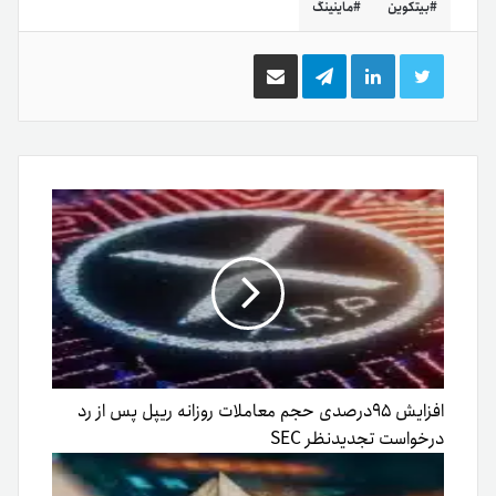
بیتکوین
ماینینگ
توییتر
لینکدین
تلگرام
اشتراک
گذاری
از
طریق
ایمیل
افزایش ۹۵درصدی حجم معاملات روزانه ریپل پس از رد
درخواست تجدیدنظر SEC