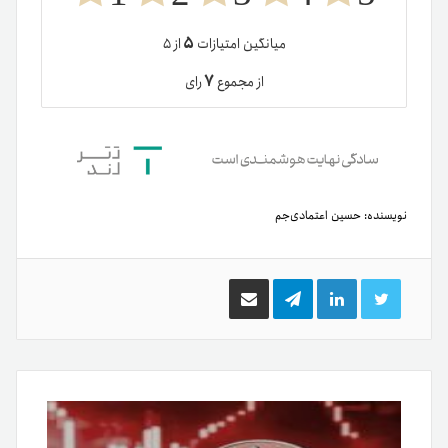
۵
میانگین امتیازات
از ۵
۷
از مجموع
رای
نویسنده:
حسین اعتمادی‌جم
توییتر
لینکدین
تلگرام
اشتراک
گذاری
از
طریق
ایمیل