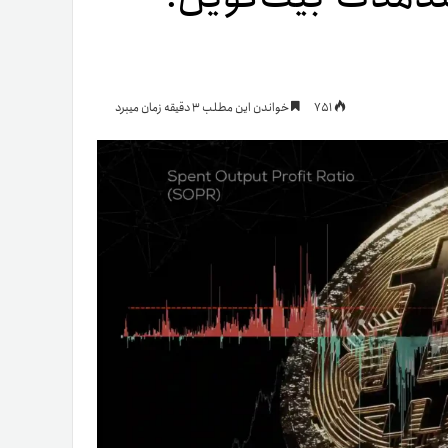
یمات
751
خواندن این مطلب 3 دقیقه زمان میبرد
ج