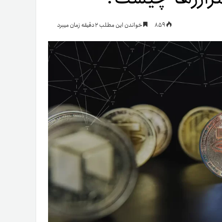
یمات
859
خواندن این مطلب 2 دقیقه زمان میبرد
ج