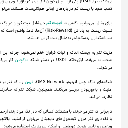
بی‌شک تتر (USDT) یکی از استیبل کوین‌های برتر در بازار ک
کسب سود با ریسک کم در بازه‌های زمانی طولانی‌مدت هستند، می‌توانند 
برای مثال، می‌توانیم نگاهی به
قیمت تتر
درمقابل بیت کوین در یک سا
نسبت ریسک به پاداش (Risk-Reward) آن‌ها
سرمایه‌گذاران ریسک‌پذیر به‌دنبال بیت کوین هستند.
مزیت تتر به ریسک اندک و ثبات فراوان ختم نمی‌شود؛ چراکه این ارز 
به‌حساب می‌آید. از‌آن‌جاکه USDT بر بستر شبکه
بلاکچین
کار می‌ک
می‌شوند.
شبکه‌های بلاک چین اتریوم، OMG Network،
ترون
و… که تتر بر بس
امنیت و به‌روز‌بودن بررسی می‌کنند. همچنین، شرکت تتر که صادرکنن
نظارت می‌کند.
کاربرانی که تتر می‌خرند، با مشکلات کسانی که دلار نگه‌ می‌دارند، از‌ج
با نگه‌داری تتر درون کیف‌پول‌های دیجیتال می‌توان از امنیت بلاکچی
رمز‌عبور و تأیید هویت دو‌عاملی و اسکن بیومتریک استفاده می‌شود.