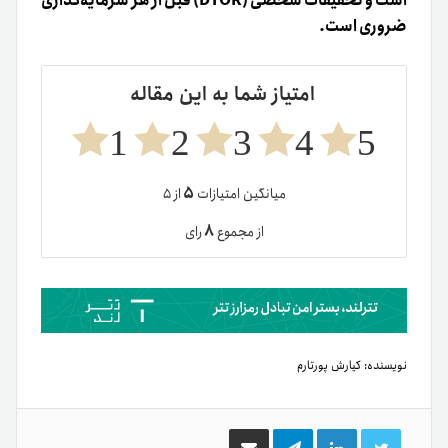
است و تحقیقات شخصی (DYOR) قبل از هر سرمایه‌گذاری
ضروری است.
امتیاز شما به این مقاله
1
2
3
4
5
۵
میانگین امتیازات
از ۵
۸
از مجموع
رای
نویسنده:
کیارش پورتارم