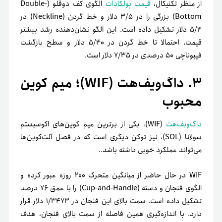
از منظر تکنیکال،
قیمت پولکادات
الگوی کف دوقلو (Double-
Bottom) بزرگی را در ۳/۵ دلار و خط گردن (Neckline) در
۵/۴ دلار تشکیل داده است. این الگو نشان‌دهنده رشد بیشتر
قیمت، احتمالا تا خط گردن در ۵/۴۰ دلار و سطح بازگشت
فیبوناچی ۵۰ درصدی در ۷/۳۵ دلار است.
۳. داگ‌ویف‌هت (WIF)؛ میم کوین
محبوب
داگ‌ویف‌هت
(WIF)، یکی از برترین میم کوین‌های اکوسیستم
سولانا (SOL)، نیز توکن دیگری است که در فصل آلت‌کوین‌ها
می‌تواند عملکرد خوبی داشته باشد..
WIF در حال حاضر از میانگین متحرک ۲۰۰ روزه عبور کرده و
الگوی فنجان و دسته (Cup-and-Handle) را با عمق ۷۶ درصد
تشکیل داده است. سمت بالای این فنجان در ۱/۳۴۷۳ دلار قرار
دارد. با اندازه‌گیری همین فاصله از سمت بالای فنجان، هدف