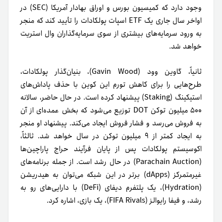
وجود دارد که کمیسیون بورس و اوراق بهادار آمریکا (SEC) در
اواخر سال جاری یک ETF اسپات پولکادات را تأیید کند که منجر
به ورود سرمایه‌های بیشتری از سوی سرمایه‌گذاران وال استریت
خواهد شد.
ثانیاً، گاوین وود (Gavin Wood)، بنیان‌گذار پولکادات،
طرح‌هایی را برای کاهش تورم این کوین با حذف پاداش‌های
استیکینگ (Staking) پیشنهاد کرده است. در حال حاضر، سالانه
۵۰۰ میلیون توکن DOT توزیع می‌شود که بخش عمده‌ای از آن
به فروش می‌رسد و فشار فروش ایجاد می‌کند. پیشنهاد او منجر
به ایجاد کمتر از ۹ میلیون توکن در سال خواهد شد. ثالثاً،
اکوسیستم پولکادات پس از پایان فرآیند حراج پاراچین‌ها
(Parachain Auction) در حال رشد است. از جمله برنامه‌های
غیرمتمرکز (dApps) برتر در این شبکه می‌توان به هیدریشن
(Hydration)، یک پلتفرم دیفای (DeFi) با دارایی‌های رو به
رشد، و فیفا رایوالز (FIFA Rivals)، یک بازی، اشاره کرد.