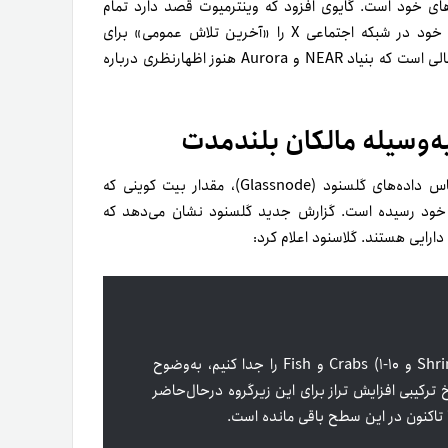
های خود است.
گایوی افزود که وینترمیوت قصد دارد تمام
راهکارهای قانونی را در‌برابر NEAR و آورورا پیگیری کند. وی پست خود در شبکه اجتماعی X را «آخرین تلاش عمومی» برای
درخواست از بنیاد NEAR برای تکمیل بازخرید خود خواند. این در حالی است که بنیاد NEAR و Aurora هنوز اظهارنظری درباره
ه‌وسیله مالکان بلندمدت
درادامه مهم‌ترین اخبار بازار رمزارزها به این خبر می‌رسیم که بر‌اساس داده‌های گلسنود (Glassnode)، مقدار بیت کوینی که
ن خود رسیده است.
گزارش جدید گلسنود نشان می‌دهد که
رایی هستند. گلاسنود اعلام کرد:
اگر فقط مؤسساتی که بیت کوین کمتری دارند (مانند Shrimps و Crabs (۱-۱۰ و Fish را جدا کنیم، به‌وضوح
کیبی افزایش تراز برای این زیر‌گروه در‌حال‌حاضر