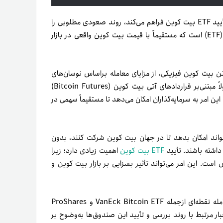
زمینه را برای تأیید ETF بیت کوین فراهم می‌کند، روند صعودی مطلوبی را
ETF اسپات نوعی صندوق سرمایه‌گذاری قابل‌معامله (ETF) است که مستقیماً با قیمت بیت کوین واقعی در بازار
شتن بیت کوین فیزیکی، از مزایای معامله بر‌اساس نوسان‌های
برخلاف ETFهای دیگر که معمولاً مبتنی‌بر قراردادهای آتی بیت کوین (Bitcoin Futures)
باط است. این امر به سرمایه‌گذاران امکان می‌دهد تا مستقیماً سهمی در
ه سرمایه‌گذاران می‌تواند امکان بدهد تا در جهان بیت کوین شرکت کنند، بدون
داشته باشند.
تأیید
ETF بیت کوین
اهمیت زیادی دارد؛ زیرا
ست. این امر می‌تواند تأثیر بسزایی بر بازار بیت کوین و
درحال‌حاضر، SEC مشغول بررسی و تأیید چندین صندوق قابل‌معامله نقطه‌ای از‌جمله VanEck Bitcoin ETF و ProShares
بار مرتبط با روند بررسی و تأیید این صندوق‌ها به‌وضوح بر