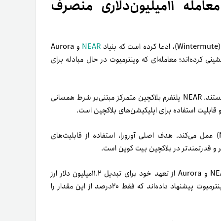
وینترمیوت: NEAR و Aurora از معامله ۱۱‌میلیون‌دلاری منصرف
NEAR
و Aurora
نی کرده‌اند؛ معامله‌ای که وینترمیوت در حال مبادله برای
NEAR و Aurora دو پروژه در حال رشد مرتبط با فناوری بلاکچین هستند. NEAR پلتفرم بلاکچین متمرکز مبتنی‌بر شرط همسانی
Aurora نیز به‌عنوان پلتفرمی متمرکز بر دارایی‌های نزدیک (NEAR) عمل می‌کند. هدف اصلی آورورا، استفاده از قابلیت‌های
۷نوامبر۲۰۲۳ (۱۶آبان۱۴۰۲)، گایوی در پستی توییتری ادعا کرد که NEAR و Aurora از تعهد خود برای تبدیل ۱۱.۲میلیون دلار ارز
پایدار USN به تتر با نسبت یک‌به‌یک صرف‌نظر کرده‌اند. آن‌ها به وینترمیوت پیشنهاد داده‌اند که فقط ۲۰درصد از این مقدار را