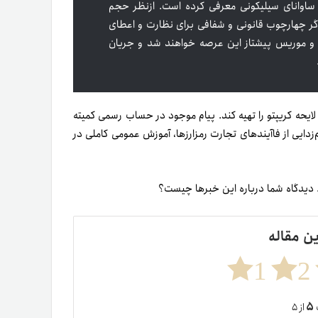
 ساوانای سیلیکونی معرفی کرده است. از‌نظر حجم
 اگر چهارچوب قانونی و شفافی برای نظارت و اعطای
یبیا و موریس پیشتاز این عرصه خواهند شد و جریان
رنامه‌ریزی ملی دو ماه به BAK فرصت داد تا لایحه کریپتو را تهیه کند. پیام موجود در حساب رسمی کمیته
م‌زدایی از فاآیندهای تجارت رمزارزها، آموزش عمومی کاملی در
ریم. دیدگاه شما درباره این خبرها چیست؟
ین مقاله
1
2
۵
ت
از ۵