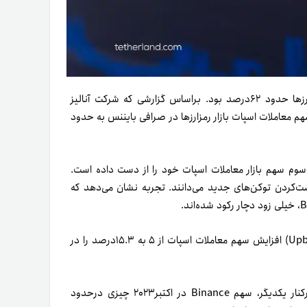
در سال ۲۰۲۲، سهم صرافی Binance از معاملات اسپات بازار رمزارزها حدود ۶۲درصد بود. بر‌اساس گزارشی که شرکت آنالیز
(۱۵آبان۱۴۰۲) منتشر کرده است، سهم معاملات اسپات بازار رمزارزها در صرافی بایننس به حدود
م سهم بازار معاملات اسپات خود را از دست داده است.
ست‌کردن توکن‌های جدید می‌دانند. تجربه نشان می‌دهد که
جالب است بدانید که در همین بازه زمانی، صرافی کره‌ای آپ‌بیت (Upbit) افزایش سهم معاملات اسپات از ۵ به ۱۵.۳درصد را در
، با در‌نظر‌گرفتن معاملات اسپات و فیوچرز در‌کنار یکدیگر، سهم Binance در اکتبر۲۰۲۳ چیزی در‌حدود