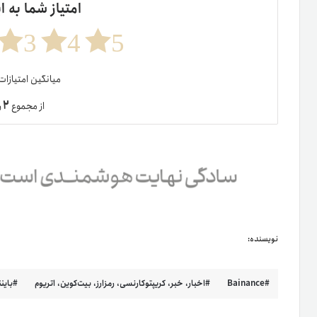
امتیاز شما به ا
3
4
5
میانگین امتیازا
۲
از مجموع
ر
نویسنده:
Bainance
اخبار، خبر، کریپتوکارنسی، رمزارز، بیت‌کوین، اتریوم
باین