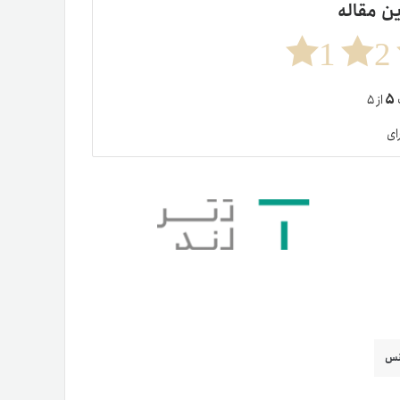
ین مقاله
1
2
۵
ت
از ۵
ای
نس