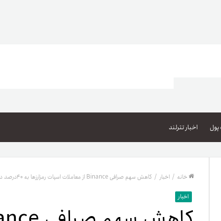
اعتبار خرید کالا
پاداش کیف‌پول تومانی
پول
اخبار تترلند
گیفت کارت
زبا
مهر تترلند
خانه
/
اخبار
/
کاهش سهم صرافی Binance از معاملات اسپات رمزارزها به ۴۰درصد در سال ۲۰۲۳
مشخ
اخبار
حسا