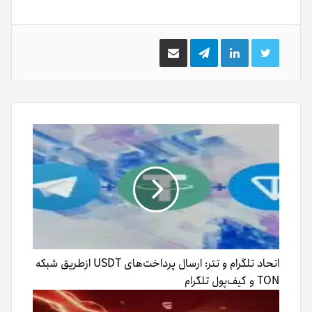
توییتر
لینکدین
تلگرام
اشتراک
گذاری
از
طریق
ایمیل
اتحاد تلگرام و تتر: ارسال پرداخت‌های USDT ازطریق شبکه
TON و کیف‌پول تلگرام