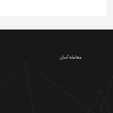
دعو
کسب 
کد 
معامله آسان