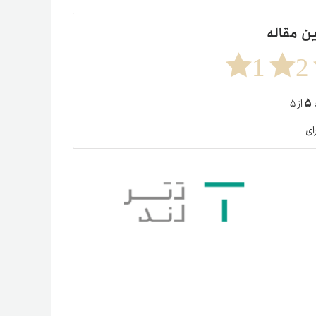
ین مقاله
1
2
۵
ت
از ۵
ای