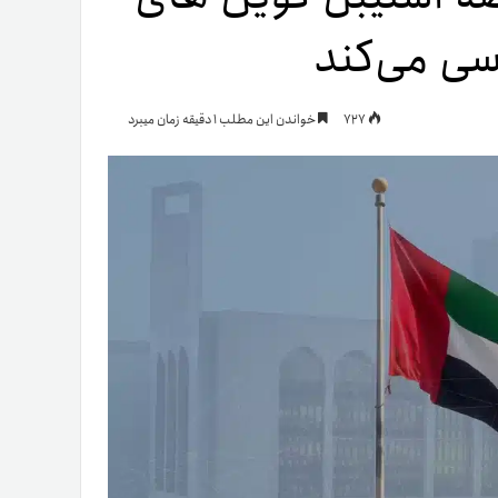
رسی می‌کند
یمات
727
خواندن این مطلب 1 دقیقه زمان میبرد
ج