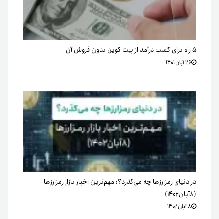
توکن (Token) به چه معناست؟
۲۸ اسفند ۱۳۹۹