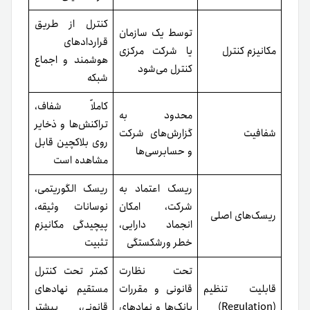
(Regulation)
بانک‌ها و نهادهای
قانونی، بیشتر
مالی
خودتنظیم‌شونده
تمرکززدایی، عدم
ثبات بیشتر و
نیاز به اعتماد به
مزایا
کارایی بالا، سرعت
یک نهاد، مقاوم در
تراکنش سریع‌تر
برابر سانسور
ریسک متمرکز، نیاز
پیچیدگی بیشتر،
به اعتماد، احتمال
احتمال نوسان
معایب
محدودیت یا
قیمت در شرایط
توقیف دارایی
بازار نامتعادل
در انتخاب بین استیبل کوین‌های متمرکز و غیر متمرکز همانند
خرید تتر
، کاربران باید براساس نیاز به ثبات، شفافیت، امنیت و
قابلیت دسترسی تصمیم‌گیری کنند. برای کسانی که به دنبال
کنترل بیشتر و استقلال از نهادهای متمرکز هستند، بهترین
استیبل کوین غیر متمرکز گزینه مناسب‌تری است، در حالی که
کاربران معمولی و کسانی که نیاز به پذیرش گسترده دارند ممکن