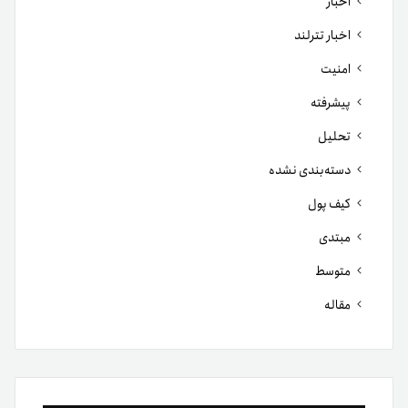
شبکه‌های اجتماعی
فیس
توییتر
لینکدین
یوتیوب
اینستاگرام
تلگرام
بوک
آخرین مطالب
۵ اتفاق مهم بازار رمزارز در هفته گذشته که نباید از دست بدهید
چه بر سر دوج کوین آمده است؟ بررسی دلایل افت محبوب‌ترین
میم‌کوین بازار
چرا قیمت رمزارزها در ۲۴ ساعت گذشته کاهش یافت؟ از تنش
ایران و آمریکا تا فشار فروش در بازار
آیا مرداد ماه معمولا برای بیت‌کوین ماه نزولی است؟ بررسی