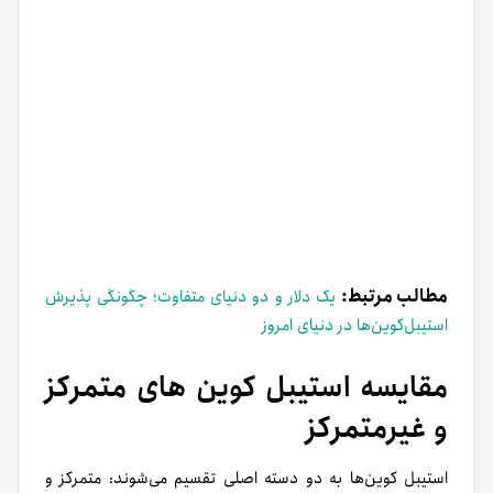
غیر متمرکز. هر کدام از این دو نوع ویژگی‌ها، مزایا و
محدودیت‌های خاص خود را دارند که برای سرمایه‌گذاران و
کاربران اهمیت بالایی دارد.
استیبل کوین
استیبل کوین
غیرمتمرکز
ویژگی
متمرکز
(Decentralize
(Centralized)
d)
DAI، FRAX،
USDT (Tether)،
مثال‌ها
TerraUSD
USDC، BUSD
(قدیمی)
توسط الگوریتم‌ها،
توسط دارایی‌های
وثیقه‌های
واقعی ذخیره شده
نحوه تثبیت قیمت
کریپتویی یا
(مثلاً دلار یا اوراق
مکانیزم‌های
بهادار)