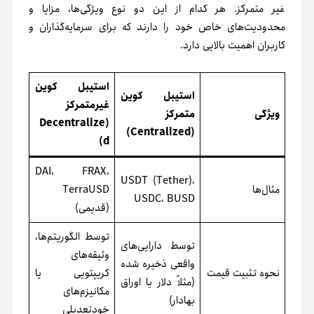
خودتعدیلی
کنترل از طریق
توسط یک سازمان
قراردادهای
مکانیزم کنترل
یا شرکت مرکزی
هوشمند و اجماع
کنترل می‌شود
شبکه
کاملاً شفاف،
محدود به
تراکنش‌ها و ذخایر
شفافیت
گزارش‌های شرکت
روی بلاکچین قابل
و حسابرسی‌ها
مشاهده است
ریسک اعتماد به
ریسک الگوریتمی،
شرکت، امکان
نوسانات وثیقه،
ریسک‌های اصلی
انجماد دارایی،
پیچیدگی مکانیزم
خطر ورشکستگی
تثبیت
تحت نظارت
کمتر تحت کنترل
قابلیت تنظیم
قانونی و مقررات
مستقیم نهادهای