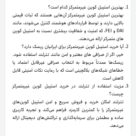
امتیاز شما به این مقاله
1
2
3
4
5
۵
میانگین امتیازات
از ۵
۳
از مجموع
رای
نویسنده:
inarges
توییتر
لینکدین
تلگرام
اشتراک
گذاری
از