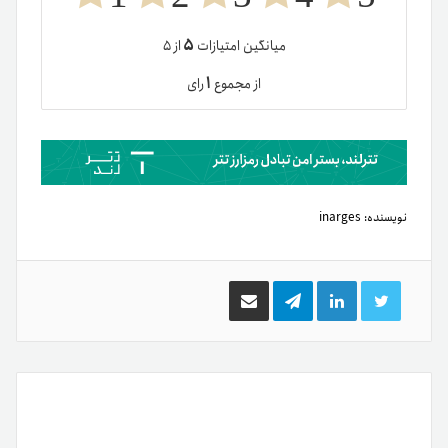
۵
میانگین امتیازات
از ۵
۱
از مجموع
رای
نویسنده:
inarges
توییتر
لینکدین
تلگرام
اشتراک
گذاری
از
طریق
ایمیل