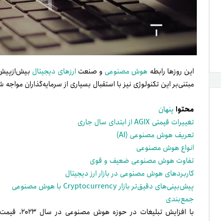
این روزها رابطه
هوش‌ مصنوعی
و صنعت
ارزهای دیجیتال
بیش‌از‌پیش 
مبتنی‌بر این تکنولوژی نیز با استقبال بسیاری از سرمایه‌گذاران مواجه شد
محتوا
پنهان
تغییرات قیمتی AGIX از ابتدای سال جاری
تعریف هوش مصنوعی (AI)
انواع هوش مصنوعی
تفاوت هوش مصنوعی ضعیف و قوی
کاربردهای هوش مصنوعی در بازار ارز دیجیتال
پیش‌بینی‌های دقیق‌تر بازار Cryptocurrency با هوش مصنوعی
جمع‌بندی
با افزایش تب