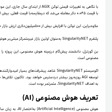
با نگاهی به تغییرات قیمتی توکن ‎ AGIXاز
با قیمت ۰.۰۴۵ دلار معامله می‌شد که درمقایسه‌با قیمت فعلی‌، بیش از ۱۰۰۰درصد افزایش یافته است.
علاوه‌بر‌این، این توکن با افزایش بیش از ۵۰۰میلیون‌دلاری ارزش بازار خود، در‌حال‌حاضر در رتبه هفتادوچهارم قرار دارد.
پلتفرم SingularityNET به‌عنوان اولین بازار غیرمتمرکز مبتنی‌بر هوش مصنوعی است که در بلاک‌چین کاردانو اجرا می‌شود.
مصنوعی است.
به اهداف SingularityNET، مثمر‌ثمر بوده است.
تعریف هوش مصنوعی (AI)
هوش مصنوعی (lligence