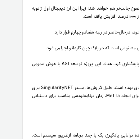
 ابتدای سال جاری، این موضوع جالب‌تر هم خواهد شد؛ زیرا این ارز دیجیتال اول ژانویه
بن گورتزل، دانشمند پیش‌گام در‌زمینه هوش مصنوعی، این پروژه را پایه‌گذاری کرد. هدف این پروژه توسعه AGI یا هوش عمومی
اکوسیستم SingularityNET شاهد پیشرفت‌های بسیار امیدوارکننده‎ای بوده است. طبق گزارش‌ها، مسیر SingularityNET برای
توسعه AGI روز‌به‌روز بیشتر در‌دسترس خواهد بود. تاکنون، تلاش‌ها برای ایجاد MeTTa، زبان برنامه‌نویسی مناسب برای دستیابی
Artificial Inte) به‌اختصار AI، به زبان ساده توانایی یادگیری یک یا چند برنامه ازطریق سیستم است.