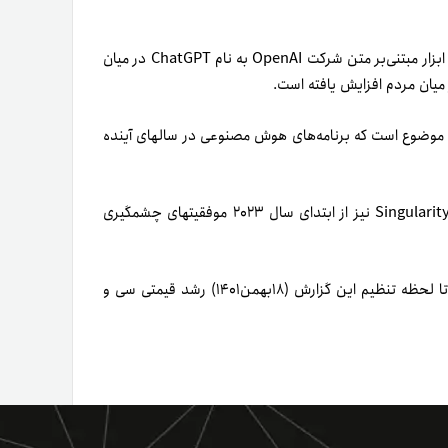
با استقبال گسترده کاربران از سیستم‌هایی مانند SingularityNET و ابزار مبتنی‌بر متن شرکت OpenAI به نام ChatGPT در میان
 میان مردم افزایش یافته است.
سرمایه‌گذاری ۱۰میلیارد دلاری مایکروسافت در ChatGPT نیز گواه این موضوع است که برنامه‌های هوش مصنوعی در سال‎های آینده
در‌این‌میان، AGIX، توکن بومی پلتفرم مبتنی‌بر هوش مصنوعی SingularityNET نیز از ابتدای سال ۲۰۲۳ موفقیت‎های چشمگیری
رشد قیمتی سی و