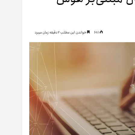
یمات
681
خواندن این مطلب 2 دقیقه زمان میبرد
ج