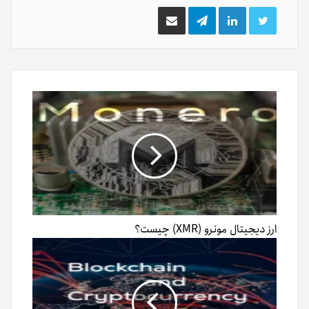
توییتر
لینکدین
تلگرام
اشتراک
گذاری
از
طریق
ایمیل
ارز دیجیتال مونرو (XMR)‌ چیست؟