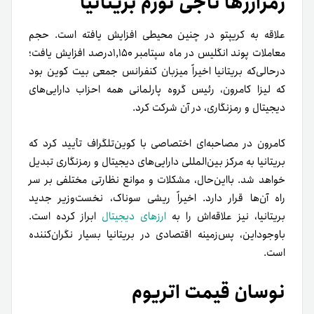
رمزارزها ناجی تورم بریتانیا
علاقه به کریپتو در چنین محیطی افزایش یافته است. حجم
معاملات پوند انگلیس در ماه سپتامبر ۱,۱۵۰درصد افزایش یافت؛
در‌حالی‌که بریتانیا اخیراً میزبان کنفرانس جمعی بیت کوین بود
که لیزا کامرون، رئیس گروه پارلمانی همه‌ احزاب دارایی‌های
دیجیتال و رمزنگاری، در آن شرکت کرد.
کامرون در مصاحبه‌ای اختصاصی با کوین‌تلگراف تأیید کرد که
بریتانیا به مرکز بین‌المللی دارایی‌های دیجیتال و رمزنگاری تبدیل
خواهد شد. با‌این‌حال، مشکلات و موانع نظارتی مختلفی بر سر
راه آن‌ها قرار دارد. اخیراً ریشی سوناک، نخست‌وزیر جدید
بریتانیا، نیز علاقه‌اش را به
ارزهای دیجیتال
ابراز کرده است.
با‌وجود‌این، پس‌زمینه اقتصادی در بریتانیا بسیار نگران‌کننده
است.
نوسان قیمت اتریوم