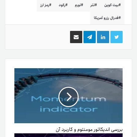
بیت کوین
تتر
تورم
رکود
رمز ارز
فدرال رزرو آمریکا
توییتر
لینکدین
تلگرام
اشتراک
گذاری
از
طریق
ایمیل
بررسی اندیکاتور مومنتوم و کاربرد آن