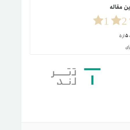
ین مقاله
1
2
۵
ت
از ۵
ای