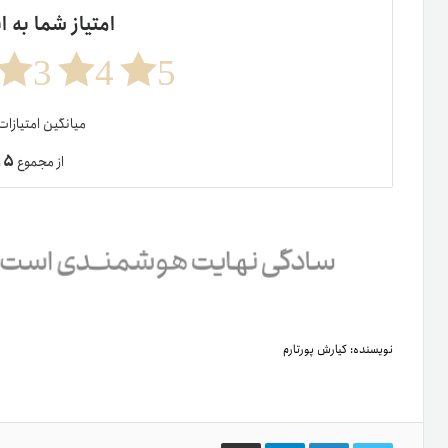
امتیاز شما به ا
3
4
5
میانگین امتیازا
۵
از مجموع
ر
نویسنده:
کیارش پورتارم