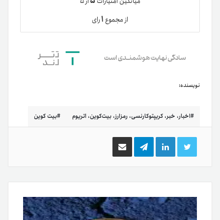
۵
میانگین امتیازات
از ۵
۱
از مجموع
رای
نویسنده:
اخبار، خبر، کریپتوکارنسی، رمزارز، بیت‌کوین، اتریوم
بیت کوین
توییتر
لینکدین
تلگرام
اشتراک
گذاری
از
طریق
ایمیل