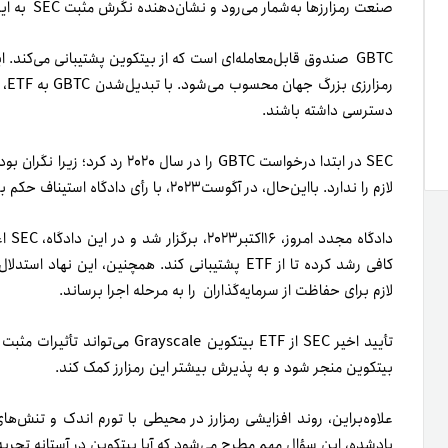
صنعت رمزارزها به‌شمار می‌رود و نشان‌دهنده نگرش مثبت SEC به این بازار است.
رمز
دسترسی داشته باشند.
SEC در ابتدا درخواست GBTC را در س
لازم را ندارد. بااین‌حال، در آگوست‌۲۰۲۳، با رأی دادگاه استیناف حکم بررسی مجدد درخواست GBTC به‌وسیله SEC صادر شد.
دادگ
لازم برای حفاظت از سرمایه‌گذاران را به مرحله اجرا برساند.
تأیید اخیر SEC از ETF بیتکوین cale
بیتکوین منجر شود و به پذیرش بیشتر این رمزارز کمک کند.
علاوه‌بر‌این، روند افزایشی رمزارز در محیطی با تورم اندک و تنش‌ه
یادشده، این سؤال مهم مطرح می‌شود که آیا بیتکوین در آستانه تج