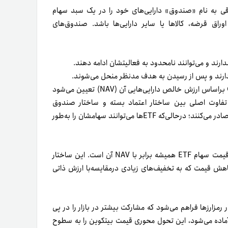
قی به نام «صندوق» دارایی‌های خود را در یک سبد سهام
اق‌ قرضه، کالاها یا سایر دارایی‌ها باشد. صندوق‌های
رند و می‌توانند نامحدود به فعالیتشان ادامه دهند.
دارند و پس از رسیدن به هدف مدنظر منحل می‌شوند.
سهام CEFs در بورس اوراق بهادار معامله می‌شود. قیمت سهام CEFs براساس ارزش خالص دارایی‌هایی آن (NAV) تعیین می‌شود
. تفاوت اصلی بین ساختار اعتماد بسته و ساختار صندوق
سرمایه‌گذاری باز (ETF) این است که CEFs فقط یک‌ بار سهام خود را صادر می‌کنند؛ درحالی‌که ETFها می‌توانند سهامشان را به‌طور
این یعنی قیمت سهام CEFs می‌تواند با NAV آن متفاوت باشد؛ اما قیمت سهام ETF همیشه برابر با NAV آن است. این ساختار
اهش قیمت که به تخفیف‌های زیادی درمقایسه‌با ارزش ذاتی
ن بازار رمزارزها فراهم می‌شود که مشارکت بیشتر در بازار را در پی
ی آماده می‌شود، این تحول محوری قیمت بیتکوین را به سطوح