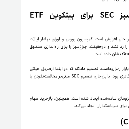
افزایش قیمت بیتکوین با چراغ‌سبز SEC برای بیتکوین ETF
رمزارزها در حال افزایش است. کمیسیون بورس و اوراق بهادار ایالات
تحده (SEC) تصمیم گرفته است که حکم دادگاه استیناف مرکز DC را رد نکند و درحقیقت، چراغ‌سبز را برای راه‌اندازی صندوق
ار رمزارزهاست. تصمیم دادگاه که در ابتدا ازطریق هیئتی
متشکل از سه قاضی صادر شد، در انتظار بررسی احتمالی هیئت بزرگ‌تری بود. بااین‌حال، تصمیم SEC مبنی‌بر مخالفت‌نکردن با
یزم‌های ساده‌شده ایجاد شده است. همچنین، بازخرید سهام
رای سرمایه‌گذاران ایجاد می‌کند.