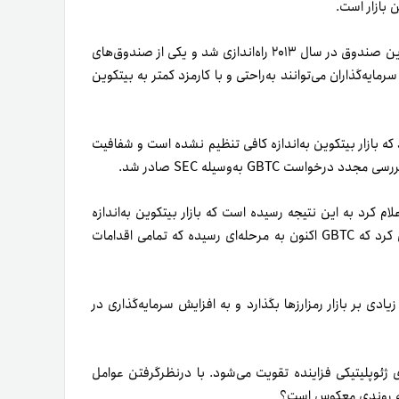
GBTC صندوق قابل‌معامله‌ای است که از بیتکوین پشتیبانی می‌کند. این صندوق در سال ۲۰۱۳ راه‌اندازی شد و یکی از صندوق‌های
ارزی بزرگ جهان محسوب می‌شود. با تبدیل‌شدن GBTC به ETF، سرمایه‌گذاران می‌توانند به‌راحتی و با کارمزد کمتر به بیتکوین
ال ۲۰۲۰ رد کرد؛ زیرا نگران بود که بازار بیتکوین به‌اندازه کافی تنظیم نشده است و شفافیت
اه مجدد امروز، ۱۶‌اکتبر‌۲۰۲۳، برگزار شد و در این دادگاه، SEC اعلام کرد به این نتیجه رسیده است که بازار بیتکوین به‌اندازه
کافی رشد کرده تا از ETF پشتیبانی کند. همچنین، این نهاد استدلال کرد که GBTC اکنون به مرحله‌ای رسیده که تمامی اقدامات
Grays می‌تواند تأثیرات مثبت زیادی بر بازار رمزارزها بگذارد و به افزایش سرمایه‌گذاری در
ای ژئوپلیتیکی فزاینده تقویت می‌شود. با درنظرگرفتن عوامل
ربه روندی معکوس است؟