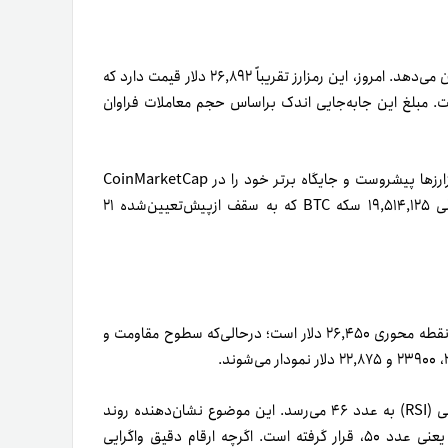
پویایی بازار فعلی بیتکوین ترکیبی از ثبات و حرکات نامحسوس را نشان می‌دهد. امروز، این رمزارز تقریباً ۲۶,۸۹۲ دلار قیمت دارد که
۰.درصدی آن در ۲۴ ساعت گذشته است. مبلغ این جابه‌جایی اندک براساس حجم معاملات فراوان
بیتکوین بدون تزلزل در حفظ ثبات خود، همچنان در نمودارهای رمزارزها پیشروست و جایگاه برتر خود را در CoinMarketCap
حفظ کرده است. ارزش بازار (Market Cap) بیتکوین با عرضه فعلی ۱۹,۵۱۴,۱۲۵ سکه BTC که به سقف ازپیش‌تعیین‌شده ۲۱
از دیدگاه فنی، نمودار ۴ساعته بیتکوین اطلاعات مهمی ارائه می‌دهد. نقطه محوری ۲۶,۴۵۰ دلار است؛ درحالی‌که سطوح مقاومت و
با بررسی شاخص‌های خاص، متوجه می‌شویم که شاخص قدرت نسبی (RSI) به عدد ۴۶ می‌رسد. این موضوع نشان‌دهنده روند
نزولی نامحسوسی است؛ زیرا این مقدار زیر نقطه میانی استاندارد، یعنی عدد ۵۰، قرار گرفته است. اگرچه ارقام دقیق واگرایی