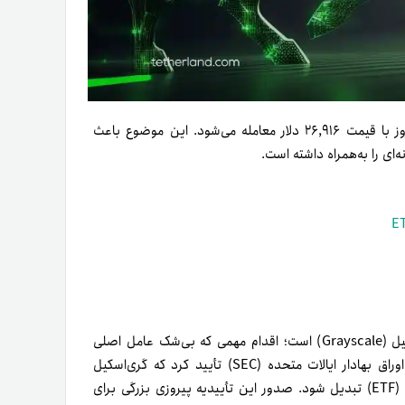
/دلار آمریکا با ۰.۲۵درصد افزایش متوسط، امروز با قیمت ۲۶,۹۱۶ دلار معامله می‌شود. این موضوع باعث
‌ای را به‌همراه داشته است.
گری‌اسکیل (Grayscale) است؛ اقدام مهمی که بی‌شک عامل اصلی
افزایش قیمت BTC بوده است. ۱۶ اکتبر۲۰۲۳، کمیسیون بورس و اوراق بهادار ایالات متحده (SEC) تأیید کرد که گری‌اسکیل
بیتکوین تراست (GBTC) می‌تواند به صندوق قابل‌معامله در بورس (ETF) تبدیل شود. صدور این تأییدیه پیروزی بزرگی برای