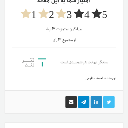
امتیاز شما به این مقاله
1
2
3
4
5
۳
میانگین امتیازات
از ۵
۳
از مجموع
رای
نویسنده:
احمد عظیمی
توییتر
لینکدین
تلگرام
اشتراک
گذاری
از
طریق
ایمیل