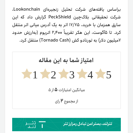
براساس یافته‌های شرکت تحلیل زنجیره‌ای Lookonchain،
شرکت تحقیقاتی بلاک‌چین PeckShield گزارش داد که این
سارق همزمان با خرید، ۱۷/۷۵ اتر به یک آدرس میانی اتر منتقل
کرد. تا ۵آگوست، این هکر تقریباً ۲,۴۰۰ اتریوم (به‌ارزش حدود
۷میلیون دلار) به تورنادو کش (Tornado Cash) منتقل کرد.
امتیاز شما به این مقاله
1
2
3
4
5
۵
میانگین امتیازات
از ۵
۲
از مجموع
رای