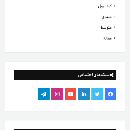
کیف پول
مبتدی
متوسط
مقاله
شبکه‌های اجتماعی
فیس
توییتر
لینکدین
یوتیوب
اینستاگرام
تلگرام
بوک