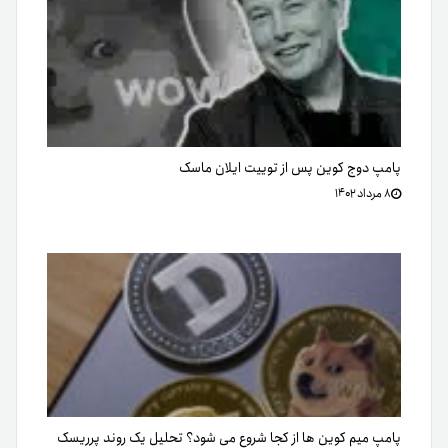
پامپ دوج کوین پس از توییت ایلان ماسک
۸ مرداد ۱۴۰۲
پامپ میم کوین ها از کجا شروع می شود؟ تحلیل یک روند پرریسک