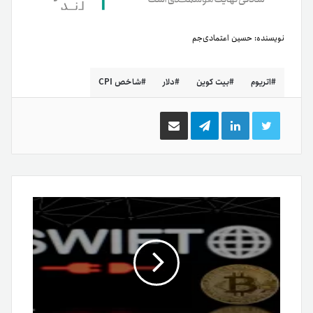
نویسنده:
حسین اعتمادی‌جم
اتریوم
بیت کوین
دلار
شاخص CPI
توییتر
لینکدین
تلگرام
اشتراک
گذاری
از
طریق
ایمیل