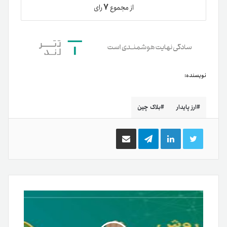
۷
از مجموع
رای
نویسنده:
ارز پایدار
بلاک چین
توییتر
لینکدین
تلگرام
اشتراک
گذاری
از
طریق
ایمیل