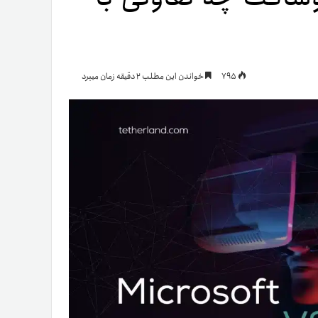
یمات
795
خواندن این مطلب 2 دقیقه زمان میبرد
ج