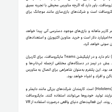
کروسافت، باور دارد که اگرچه متاورس محیطی با تجربه عمیق
یکروسافت است و شرکت‌های بازی‌سازی مانند موجانگ برای
کروسافت با خرید اکتیویژن به بیش از ۳۹۰میلیون نفر کاربر ماهانه و بازی‌های موجود دسترسی آنی پیدا خواهد
کرد. امروزه، بازار جهانی بازی‌های کامپیوتری در سراسر جهان بیش از ۱۸۰میلیارد دلار است و خرید عناوین اکتیویژن و استعدادهای
شن سونی خواهد کرد.
به این نکته نیز باید اشاره کنیم که متاورس مایکروسافت مِش (Mesh) نام دارد و در اپلیکیشن Teams مایکروسافت، برای کاربران
مِش در تیمز در دستگاه‌های مختلفی ازجمله لپ‌تاپ‌ها و
بود. این پلتفرم به‌عنوان شاهراهی برای اتصال به متاورس
کن و افراد و اشیاء خواهد بود.
همچنین، نام هدست واقعیت مجازی و پلتفرم مایکروسافت هولولنز (Hololens) است. کارمندان شرکت‌های بزرگی مانند دایملر و
رایند تولید خودروها می‌توانند استفاده کنند. مایکروسافت
می‌خواهد اپلیکیشن‌های متاورس در مشاغل و آموزش و سرگرمی به‌کار روند. این فعالیت‌های دنیای واقعی در‌صورت استفاده از VR