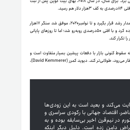
از ابتدای عرضه آن تا‌به‌امروز، می‌توان به نکته‌های مهمی پی برد. برای مثال، در سال ۲۰۱۸، بهای بیت کوین پس از ثبت
درادامه، این رمزارز پیش‌گام توانست با احیای توان خود دوباره روی مدار رشد قرار بگیرد و تا نوامبر‌۲۰۲۰، موفق شد سنگر ۱۷‌هزار
دلار را بازپس‌ گیرد. می۲۰۲۱، بیت کوین بار‌دیگر فعالان بازار را شگفت‌زده کرد و با افتی ۵۰درصدی روبه‌رو شد؛ اما تا روزهای پایانی
 که سقوط کنونی بازار با دفعات پیشین بسیار متفاوت است و
جو کلی حاکم بر اقتصاد جهانی می‌تواند زمستان رمزارزی را از آنچه انتظار می‌رود، طولانی‌تر کند. دیوید کمرر (David Kemmerer)،
ایت می‌کند و بعید است به این زودی‌ها
حاضر، اقتصاد جهانی با رکودی سراسری و
رم در نیم‌قرن اخیر بی‌سابقه بوده و به
قراض دامن زده است. دلیل دیگر اینکه