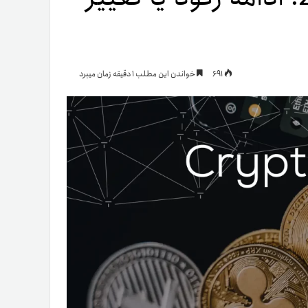
یمات
691
خواندن این مطلب 1 دقیقه زمان میبرد
ج