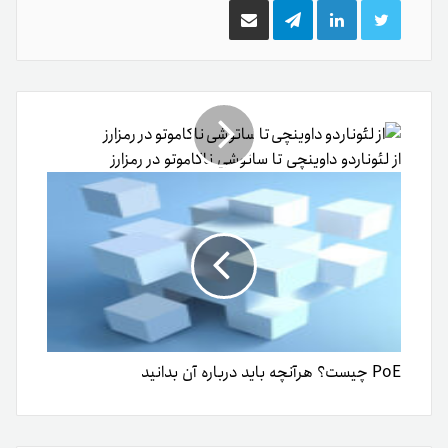
توییتر
لینکدین
تلگرام
اشتراک
گذاری
از
طریق
ایمیل
از لئوناردو داوینچی تا ساتوشی ناکاموتو در رمزارز
PoE چیست؟ هرآنچه باید درباره آن بدانید