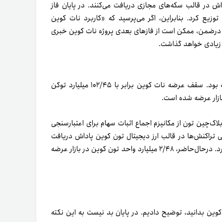
اش در قالب سکه‌های مجازی دریافت می‌کنند. در پایان فاز
 NOT را بین شرکت‌کنندگان توزیع کرد. بنابراین، اگر می‌پرسید که «کاربرد نات کوین
. درضمن، ممکن است از فازهای بعدی پروژه نات کوین خبری
 زیادی خواهد گذاشت.
پیش‌ازا این اشاره کردیم که نحوه توزیع توکن‌های نات کوین چگونه بود. سقف عرضه نات کوین برابر با ۱۰۲/۴۵ میلیارد توکن
بازار عرضه شده است.
اک‌چین تون از مکانیزم اجماع اثبات سهام برای اعتبارسنجی
جی تراکنش‌ها در قالب ارز دیجیتال تون کوین پاداش دریافت
می‌کنند. توزیع ارز دیجیتال تون کوین، تنها از این طریق صورت می‌گیرد. در‌حال‌حاضر، ۲/۴۸ میلیارد واحد تون کوین در بازار عرضه
کوین بدانید، توضیح دادیم. در پایان بد نیست به این نکته