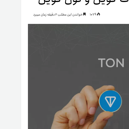
یمات
1079
خواندن این مطلب 2 دقیقه زمان میبرد
ج