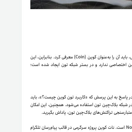
تون کوین ارز دیجیتال بومی شبکه بلاک‌چین تون است؛ به‌ همین دلیل، باید آن را به‌عنوان کوین (Coin) معرفی کرد. بنابراین، این
ن اختصاصی ندارد و در بستر شبکه تون ایجاد شده است؛
 در پاسخ به این پرسش که «کاربرد تون کوین چیست؟»، باید
 در شبکه بلاک‌چین تون استفاده می‌شود. همچنین، این امکان
بارسنجی تراکنش‌های بلاک‌چین تون، پاداش بگیرید.
این در حالی است که نات کوین توکن اختصاصی ربات تلگرامی Notcoin است. نات کوین پروژه سرگرمی در قالب پیام‌رسان تلگرام