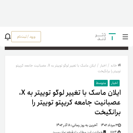
ورود / ثبت‌نام
جستج
خانه
/
اخبار
/
ایلان ماسک با تغییر لوگو توییتر به X، عصبانیت جامعه کریپتو
توییتر را برانگیخت
اخبار
متوسط
ایلان ماسک با تغییر لوگو توییتر به X،
عصبانیت جامعه کریپتو توییتر را
برانگیخت
۳ مرداد ۱۴۰۲
آخرین به روز رسانی:
۱۸ آذر ۱۴۰۲
1624
خواندن این مطلب 1 دقیقه زمان میبرد