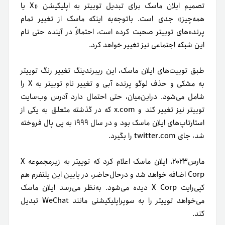
تصمیم ایلان ماسک برای تبدیل توییتر به اپلیکیشن «X یا
همه‌چیز» جدی‌ است. با‌توجه‌به اینکه ماسک از تغییر تمام
پرنده‌های توییتر صحبت کرده است، احتمالاً در آینده حتی نام
این شبکه اجتماعی نیز تغییر خواهد کرد.
طبق توییت‌های ایلان ماسک، این ریبرندینگ تغییر رنگ توییتر
به مشکی و حذف لوگو پرنده آبی و تغییر نام توییتر به X را
شامل می‌شود. دراین‌میان، حتی احتمال دارد آدرس وب‌سایت
توییتر نیز تغییر کند و x.com که در گذشته متعلق به یکی از
استارتاپ‌های ایلان ماسک بود و در سال ۱۹۹۹ به پی پال فروخته
شد، جای twitter.com‌ را بگیرد.
مارس۲۰۲۳، ایلان ماسک اعلام کرد که توییتر به زیرمجموعه X
Corp اضافه خواهد شد و در‌حال‌حاضر، در پایین این پلتفرم هم
کپی‌رایت X Corp دیده می‌شود. به‌نظر می‌رسد ایلان ماسک
می‌خواهد توییتر را به سوپراپلیکیشنی مانند WeChat تبدیل
کند.