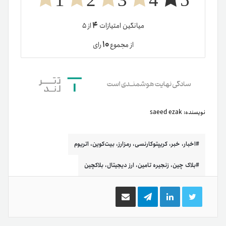
۴
میانگین امتیازات
از ۵
۱۰
از مجموع
رای
نویسنده:
saeed ezak
اخبار، خبر، کریپتوکارنسی، رمزارز، بیت‌کوین، اتریوم
بلاک چین، زنجیره تامین، ارز دیجیتال، بلاکچین
توییتر
لینکدین
تلگرام
اشتراک
گذاری
از
طریق