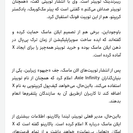
ریبرندینگ توییتر است. وی با انتشار توییتی گفت: «همچنان
توییتر صداش می‌کنم.» گفتنی است که پیتر مک‌کورمک، پادکستر
کریپتو، هم از این توییت فونگ استقبال کرد.
باوجوداین، برخی هم از تصمیم ایلان ماسک حمایت کرده‌ و
گفته‌اند که ایده ساخت سوپراپلیکیشن از زمان ترک پی‌پال در
ذهن ایلان ماسک بوده و خرید توییتر همه‌چیز را برای ایجاد X
آماده کرده است.
پس از انتشار توییت‌های الان ماسک، جف «جیهو» زیرلین، یکی از
بنیان‌گذاران Axie Infinity، اعلام کرد که همچنان از نام توییتر
استفاده می‌کند. بااین‌حال، می‌خواهد کیف‌پول کریپتویی به نام X
اضافه کند تا کاربران از‌طریق آن به سازندگان پلتفرم‌ها انعام
بدهند.
با‌این‌حال، مدیر فعلی توییتر، لیندا یاکارینو، اطلاعات بیشتری از
ایلان ماسک درباره X اعلام کرده است. یاکارینو گفته است که X
امکان «تعامل بی‌نهایت» خواهد داشت و از تمام فرمت‌های