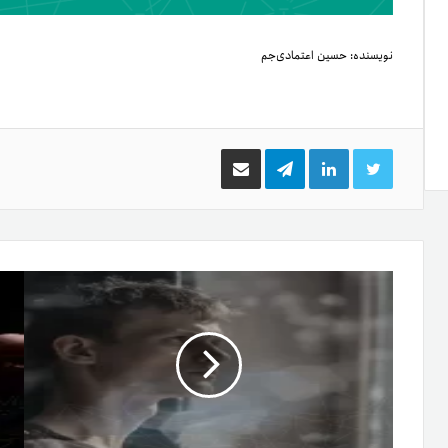
نویسنده:
حسین اعتمادی‌جم
توییتر
لینکدین
تلگرام
اشتراک
گذاری
از
طریق
ایمیل