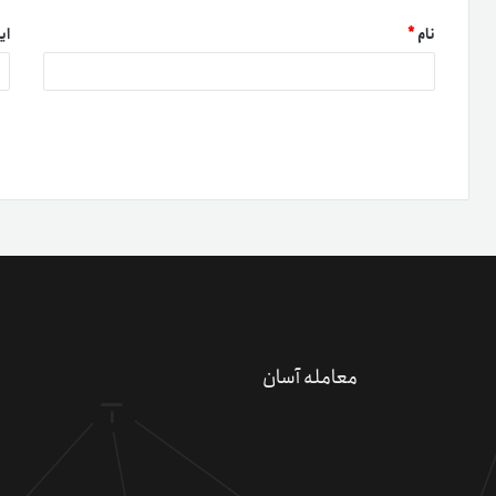
نام
*
ای
دعو
کسب 
معامله آسان
کد 