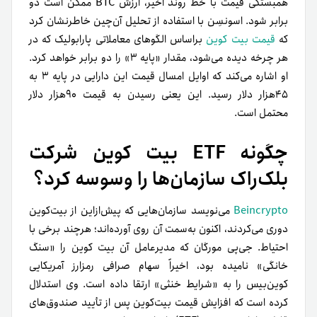
همبستگی قیمت با خط روند اخیر، ارزش BTC ممکن است دو
برابر شود. اسونسِن با استفاده از تحلیل آن‌چین خاطرنشان کرد
که
قیمت بیت کوین
بر‌اساس الگوهای معاملاتی پارابولیک که در
هر چرخه دیده می‌شود، مقدار «پایه ۳» را دو برابر خواهد کرد.
او اشاره می‌کند که اوایل امسال قیمت این دارایی در پایه ۳ به
۴۵‌هزار دلار رسید. این یعنی رسیدن به قیمت ۹۰هزار دلار
محتمل است.
چگونه ETF بیت کوین شرکت
بلک‌راک سازمان‌ها را وسوسه کرد؟
Beincrypto
می‌نویسد سازمان‌هایی که پیش‌از‌این از بیت‌کوین
دوری می‌کردند، اکنون به‌سمت آن روی آورده‌اند؛ هرچند برخی با
احتیاط. جی‌پی مورگان که مدیرعامل آن بیت کوین را «سنگ
خانگی» نامیده بود، اخیراً سهام صرافی رمزارز آمریکایی
کوین‌بیس را به «شرایط خنثی» ارتقا داده است. وی استدلال
کرده است که افزایش قیمت بیت‌کوین پس از تأیید صندوق‌های