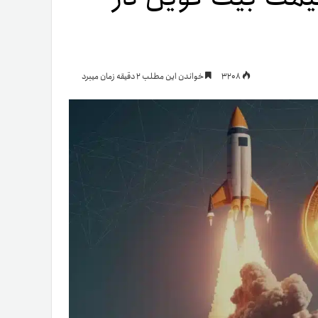
یمات
3208
خواندن این مطلب 2 دقیقه زمان میبرد
ج