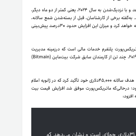
در بازه زمانی کوتاه، اتفاقات زیادی می‌تواند در بازار بیت کوین رخ دهد و با نزدیک‌شدن به سال ۲۰۲۴، یعنی کمتر از دو ماه دیگر،
 به‌گفته برخی از کارشناسان، قبل از بسته‌شدن شمع سالانه،
قیمت بیت کوین افزایش دیگری را درمقایسه‌با قیمت حال‌حاضر تجربه خواهد کرد و میزان این افزایش حدود ۳۰درصد پیش‌بینی
Matrixport) ارائه کرده است. ماتریکس‌پورت پلتفرم خدمات مالی است که در‌زمینه مدیریت
دارایی‌های دیجیتال و معاملات و سرمایه‌گذاری فعالیت می‌کند. فوریه۲۰۱۹، چند تن از کارمندان سابق شرکت بیت‌ماین (Bitmain)
در پستی وبلاگی که اواخر اکتبر منتشر شد، ماتریکس‌پورت روی قیمت هدف سالانه ۴۵٬۰۰۰دلاری خود تأکید کرد که در ژانویه اعلام
د‌؛ در‌حالی‌که ماتریکس‌پورت موفق شد افزایش قیمت بیت
 افزود:
بیت کوین در حال شکستن سطح مقاومت ۳۱٬۵۰۰دلاری جولای است و نشان می‌دهد که