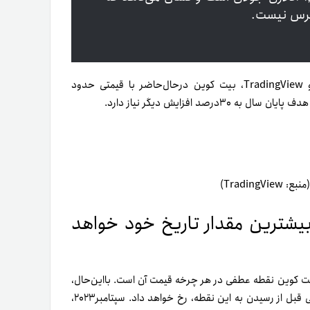
براساس اطلاعات منتشرشده از Cointelegraph Markets Pro و TradingView، بیت کوین درحال‌حاضر با قیمتی حدود
یشترین مقدار تاریخ خود خواهد
یت کوین نقطه عطفی در هر چرخه قیمت آن است. بااین‌حال،
یکی از مفسران مشهور معتقد است که بیشترین رکوردهای جدید حتی قبل از رسیدن به این نقطه، رخ خواهد داد. سپتامبر۲۰۲۳،