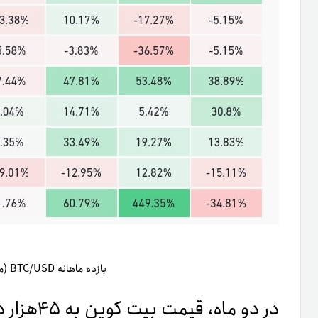
بازده ماهانه BTC/USD (منبع: CoinGlass)
در دو ماه، قیمت بیت کوین به ۴۵هزار دلار می‌رسد