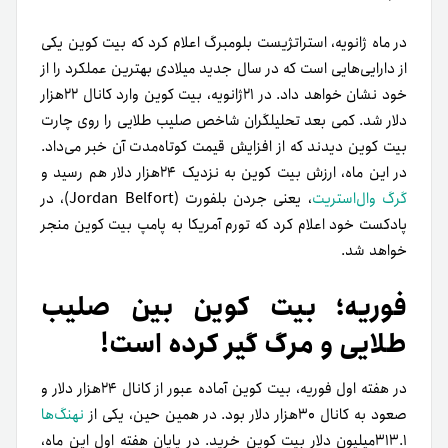
در ماه ژانویه، استراتژیست بلومبرگ اعلام کرد که بیت کوین یکی
از دارایی‌­هایی است که در سال جدید میلادی بهترین عملکرد را از
خود نشان خواهد داد. در ۲۱ژانویه، بیت کوین وارد کانال ۲۲هزار
دلار شد. کمی بعد تحلیل­گران شاخص صلیب طلایی را روی چارت
بیت کوین دیدند که از افزایش قیمت کوتاه‌­مدت آن خبر می‌­داد.
در این ماه، ارزش بیت کوین به نزدیک ۲۴هزار دلار هم رسید و
گرگ وال‌استریت
، یعنی جردن بلفورت (Jordan Belfort)، در
پادکست خود اعلام کرد که تورم آمریکا به پامپ بیت کوین منجر
خواهد شد.
فوریه؛ بیت کوین بین صلیب
طلایی و مرگ گیر کرده است!
در هفته اول فوریه، بیت کوین آماده عبور از کانال ۲۴هزار دلار و
صعود به کانال ۳۰هزار دلار بود. در همین حین، یکی از
نهنگ­‌ها
۳۱۳.۱میلیون دلار بیت کوین خرید. در پایان هفته اول این ماه،