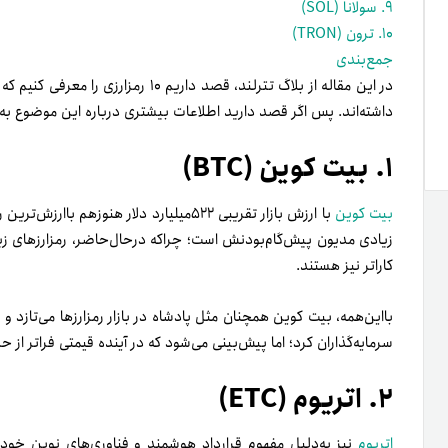
۹. سولانا (SOL)
۱۰. ترون (TRON)
جمع‌­بندی
داشته‌اند. پس اگر قصد دارید اطلاعات بیشتری درباره این موضوع به‌­د
۱. بیت کوین (BTC)
بیت کوین
با ارزش بازار تقریبی ۵۲۲میلیارد دلار هنوز‌
زیادی مدیون پیش‌گام‌­بودنش است؛ چراکه درحال‌حاضر، رمزارز­های زی
کاراتر نیز هستند.
بااین‌همه، بیت کوین همچنان مثل پادشاه در بازار رمزارز­ها می‌­تازد
سرمایه­‌گذاران کرد؛ اما پیش‌­بینی می‌­شود که در آینده قیمتی فراتر از حد
۲. اتریوم (ETC)
اتریوم
نیز به‌دلیل مفهوم قرارداد هوشمند و فناوری‌­های نوین خو