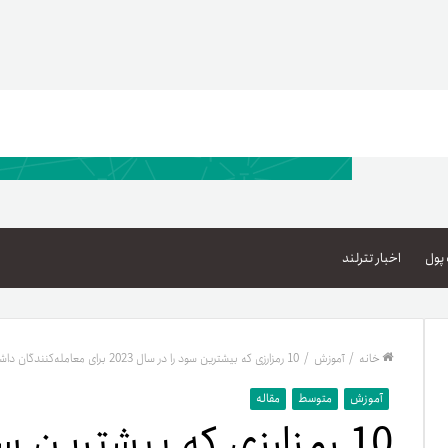
اعتبار خرید کالا
پاداش کیف‌پول تومانی
پول
اخبار تترلند
گیفت کارت
زبا
مهر تترلند
خانه
/
آموزش
/
10 رمزارزی که بیشترین سود را در سال 2023 برای معامله‌کنندگان داشته‌اند
مشخ
آموزش
متوسط
مقاله
حسا