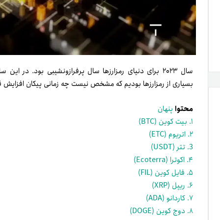
سال ۲۰۲۳ برای دنیای رمزارز­ها سال پرفراز‌و‌نشیبی بود. د
بسیاری از رمزارز­ها بودیم که مشخص نیست چه زمانی پیکان افزایش 
محتوا
پنهان
۱. بیت کوین (BTC)
۲. اتریوم (ETC)
3. تتر (USDT)
۴. اکوترا (Ecoterra)
۵. فایل کوین (FIL)
۶. ریپل (XRP)
۷. كاردانو (ADA)
۸. دوج کوین (DOGE)