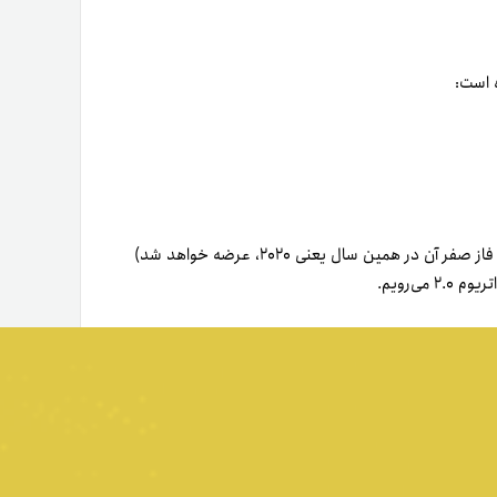
ه است:
‌­رویم.