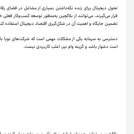
تحول دیجیتال برای زنده نگه‌داشتن بسیاری از مشاغل در فضای رقاب
قرار می‌­گیرند، می‌­توانند از بلاکچین به‌منظور توسعه­­ کسب‌­وکار فعل
تضمین جایگاه و اهمیت آن­ در شکل‌گیری اقتصاد دیجیتال استفاده کنن
دسترسی به سرمایه یکی از مشکلات مهمی است که شرکت­‌های نوپا با
است دشوار باشد و گزینه­ وام نیز، اغلب کاربردی نیست.
بلاکچین می‌­تواند به‌عنوان ابزاری برای تأمین سرمایه عمل کند؛ زی
هزینه‌‌های مربوط به معاملات نیز اندک است. با استفاده از این تکنول
می‌­تواند تنها در چند دقیقه انجام شود. هرچه سرمایه راحت‌­تر تأمین 
بهترین نمونه‌­های عملی بلاکچین که می‌­توانند بر کسب‌وکارها تأثیر بگذا
مدیریت قرارداد و قراردادهای هوشمند