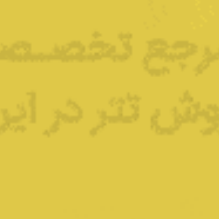
منیت دارایی­‌های دیجیتال استفاده کرد. همان­‌طورکه برای
ای الکترونیکی سلامت، هر بلوک دربردارنده­ تمام اتفاقاتی