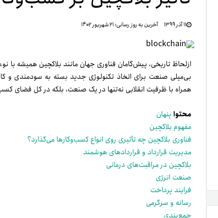
تنظ
۱۱ آذر ۱۳۹۹
آخرین به روز رسانی:
۲۱ شهریور ۱۴۰۲
خرو
ازلحاظ تاریخی، پیش‌گامان فناوری جهان مانند بلاکچین همیشه با نوعی 
بی‌­میلی صنعت برای اتخاذ تکنولوژی جدید بسته به سودمندی و کاربرد
همراه با ظرفیت انقلابی نه‌تنها در یک صنعت، بلکه در کل فضای کسب‌­وک
محتوا
پنهان
مفهوم بلاکچین
فناوری بلاکچین چه تأثیری روی انواع کسب‌و‌کارها می‌گذارد؟
مدیریت قرارداد و قراردادهای هوشمند
بلاکچین در مراقبت­‌های درمانی
صنعت انرژی
فرایند پرداخت
رسانه و سرگرمی
جمع‌بندی