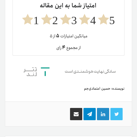
امتیاز شما به این مقاله
1
2
3
4
5
۵
میانگین امتیازات
از ۵
۴
از مجموع
رای
نویسنده:
حسین اعتمادی‌جم
توییتر
لینکدین
تلگرام
اشتراک
گذاری
از
طریق
ایمیل