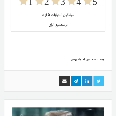
1
2
3
4
5
۵
میانگین امتیازات
از ۵
۱
از مجموع
رای
نویسنده:
حسین اعتمادی‌جم
توییتر
لینکدین
تلگرام
اشتراک
گذاری
از
طریق
ایمیل