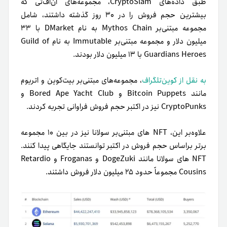
طبق داده‌های CryptoSlam، مجموعه‌های ان‌اف‌تی که
بیشترین حجم فروش را در ۳۰ روز گذشته داشتند، شامل
مجموعه مبتنی‌بر Mythos Chain به نام DMarket با ۳۳
میلیون دلار و مجموعه مبتنی‌بر Immutable به نام Guild of
Guardians Heroes با ۱۳ میلیون دلار بودند.
به نقل از کوین‌تلگراف
، مجموعه‌های مبتنی‌بر بیت‌کوین و اتریوم
مانند Bitcoin Puppets و Bored Ape Yacht Club و
CryptoPunks نیز در اکتبر حجم فروش فراوانی تجربه کردند.
علاوه‌بر این، NFT های مبتنی‌بر سولانا نیز در بین ۱۰ مجموعه
برتر براساس حجم فروش در اکتبر توانستند جایگاهی پیدا کنند.
NFT های سولانا مانند DogeZuki و Froganas و Retardio
Cousins مجموعاً حدود ۲۵ میلیون دلار فروش داشتند.