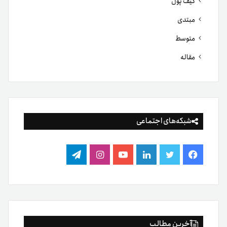
کیف پول
مبتدی
متوسط
مقاله
شبکه‌های اجتماعی
فیس
توییتر
لینکدین
یوتیوب
اینستاگرام
تلگرام
بوک
آخرین مطالب