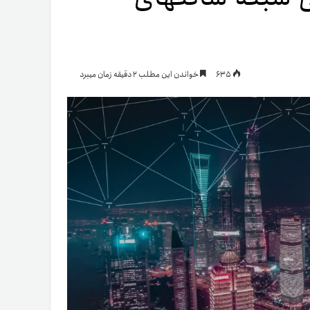
یمات
635
خواندن این مطلب 2 دقیقه زمان میبرد
ج