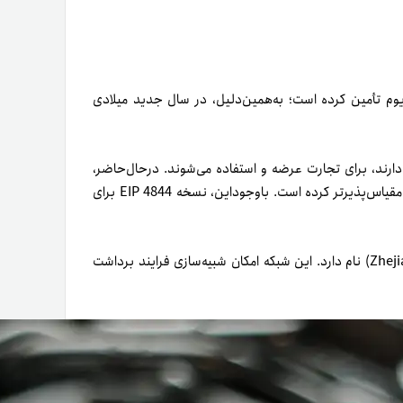
ریوم تأمین کرده است؛ به‌همین‌دلیل، در سال جدید میلادی
ای رمزنگاری‌شده اتریوم که در زنجیره Beacon سهام دارند، برای تجارت عرضه و استفاده می‌شوند. در‌حال‌حاضر،
نسخه EIP 4895 در زنجیره Beacon شبکه ETH را درمقایسه‌با قبل مقیاس‌پذیرتر کرده است. باوجوداین، نسخه EIP 4844 برای
، «ژجیانگ» (Zhejiang) نام دارد. این شبکه امکان شبیه‌سازی فرایند برداشت