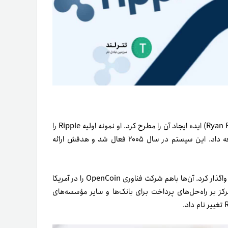
تاریخچه شرکت ریپل به سال ۲۰۰۴ بازمی‌گردد که رایان فوجر (Ryan Fugger) ایده ایجاد آن را مطرح کرد. او نمونه اولیه Ripple را
به‌عنوان سیستم مالی دیجیتال غیرمتمرکز (‌با نام RipplePay) توسعه داد. این سیستم در سال ۲۰۰۵ فعال شد و هدفش ارائه
در سال ۲۰۱۲، رایان فوجر این پروژه را به جد مک‌کالب و کریس لارسن واگذار کرد. آ‌ن‌ها با‌هم شرکت فناوری OpenCoin را در آمریکا
کز بر راه‌حل‌های پرداخت برای بانک‌ها و سایر مؤسسه‌های