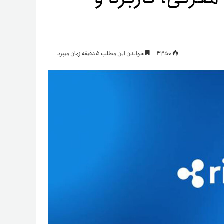
یمات
4350
خواندن این مطلب 5 دقیقه زمان میبرد
ج