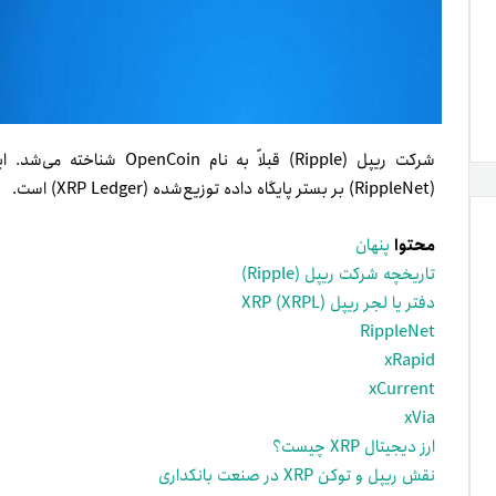
شرکت ریپل (Ripple) قبلاً ب
(RippleNet) بر بستر پایگاه داده توزیع‌شده (XRP Ledger) است.
محتوا
پنهان
تاریخچه شرکت ریپل (Ripple)
دفتر یا لجر ریپل XRP (XRPL)
RippleNet
xRapid
xCurrent
xVia
ارز دیجیتال XRP چیست؟
نقش ریپل و توکن XRP در صنعت بانکداری