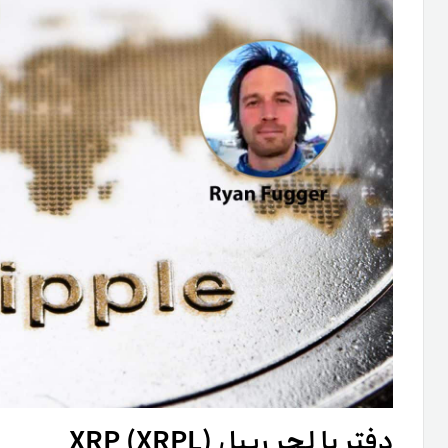
دفتر یا لجر ریپل XRP (XRPL)