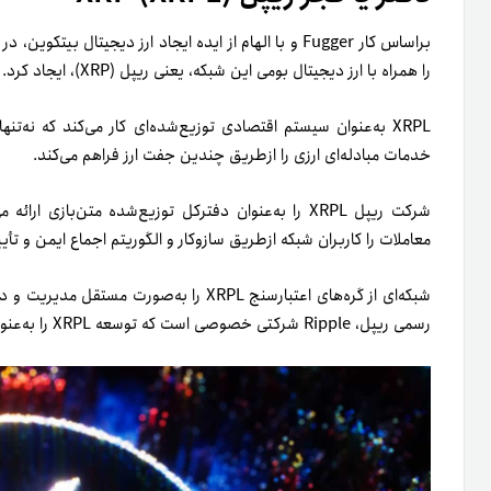
را همراه با ارز دیجیتال بومی این شبکه، یعنی ریپل (XRP)، ایجاد کرد. RCL بعداً به XRP Ledger (XRPL) تغییر نام داد.
XRPL به‌عنوان سیستم اقتصادی توزیع‌شده‌ای کار می‌کند که نه‌ت
خدمات مبادله‌ای ارزی را از‌طریق چندین جفت ارز فراهم می‌کند.
شرکت ریپل XRPL را به‌عنوان دفترکل توزیع‌شده متن‌بازی
معاملات را کاربران شبکه از‌طریق ساز‌و‌کار و الگوریتم اجماع ایمن و تأیی
شبکه‌ای از گره‌های اعتبارسنج XRPL را به‌صو
رسمی ریپل، Ripple شرکتی خصوصی است که توسعه XRPL را به‌عنوان دفترکل توزیع‌شده متن‌باز تأسیس کرد.