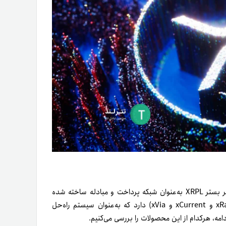
برخلاف XRPL پروتکل RippleNet مختص شرکت Ripple است و بر بستر XRPL به‌عنوان شبکه پرداخت و مبادله ساخته شده
است. در‌حال‌حاضر، RippleNet زیر‌مجموعه‌ای با ۳ محصول (xRapid و xCurrent و xVia) دارد که به‌عنوان سیستم راه‌حل
ه، هر‌کدام از این محصولات را بررسی می‌کنیم.