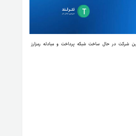
ه‌ نام OpenCoin شناخته می‌شد. این شرکت در حال ساخت شبکه پرداخت و مبادله رمزارز