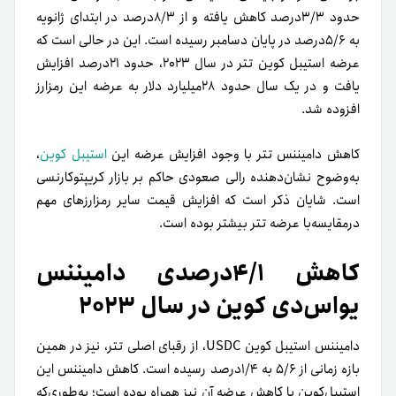
حدود ۳/۳درصد کاهش یافته و از ۸/۳درصد در ابتدای ژانویه
به ۵/۶درصد در پایان دسامبر رسیده است. این در حالی است که
عرضه استیبل کوین تتر در سال ۲۰۲۳، حدود ۲۱درصد افزایش
یافت و در یک سال حدود ۲۸میلیارد دلار به عرضه این رمزارز
افزوده شد.
کاهش دامیننس تتر با وجود افزایش عرضه این
استیبل کوین
،
به‌وضوح نشان‌دهنده رالی صعودی حاکم بر بازار کریپتوکارنسی
است. شایان ذکر است که افزایش قیمت سایر رمزارزهای مهم
در‌مقایسه‌با عرضه تتر بیشتر بوده است.
کاهش ۴/۱درصدی دامیننس
یو‌اس‌دی کوین در سال ۲۰۲۳
دامیننس استیبل کوین USDC، از رقبای اصلی تتر، نیز در همین
بازه زمانی از ۵/۶ به ۱/۴درصد رسیده است. کاهش دامیننس این
استیبل‌کوین با کاهش عرضه آن نیز همراه بوده است؛ به‌طوری‌که