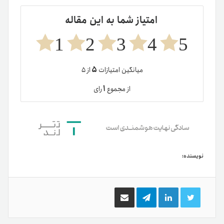
امتیاز شما به این مقاله
1
2
3
4
5
۵
میانگین امتیازات
از ۵
۱
از مجموع
رای
نویسنده:
توییتر
لینکدین
تلگرام
اشتراک
گذاری
از