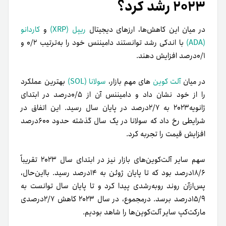
۲۰۲۳ رشد کرد؟
در میان این کاهش‌ها، ارزهای دیجیتال
ریپل (XRP)
و
کاردانو
(ADA)
با اندکی رشد توانستند دامیننس خود را به‌ترتیب ۰/۲ و
۰/۱درصد افزایش دهند.
در میان
آلت کوین‌
های مهم بازار،
سولانا (SOL)
بهترین عملکرد
را از خود نشان داد و دامیننس آن از ۰/۵درصد در ابتدای
ژانویه‌۲۰۲۳ به ۲/۷درصد در پایان سال رسید. این اتفاق در
شرایطی رخ داد که سولانا در یک سال گذشته حدود ۶۰۰درصد
افزایش قیمت را تجربه کرد.
سهم سایر آلت‌کوین‌های بازار نیز در ابتدای سال ۲۰۲۳ تقریباً
۱۸/۶درصد بود که تا پایان ژوئن به ۱۴درصد رسید. بااین‌حال،
پس‌از‌آن روند رو‌به‌رشدی پیدا کرد و تا پایان سال توانست به
۱۵/۹درصد برسد. در‌مجموع، در سال ۲۰۲۳ کاهش ۲/۷درصدی
مارکت‌کپ سایر آلت‌کوین‌ها را شاهد بودیم.