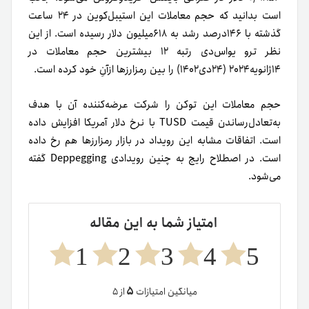
است بدانید که حجم معاملات این استیبل‌کوین در ۲۴ ساعت
گذشته با ۱۴۶درصد رشد به ۶۱۸میلیون دلار رسیده است. از این
نظر ترو یواس‌دی رتبه ۱۲ بیشترین حجم معاملات در
۱۴ژانویه۲۰۲۴ (۲۴دی۱۴۰۲) را بین رمزارزها ازآنِ خود کرده است.
حجم معاملات این توکن را شرکت عرضه‌کننده آن با هدف
به‌تعادل‌رساندن قیمت TUSD با نرخ دلار آمریکا افزایش داده
است.
اتفاقات مشابه این رویداد در بازار رمزارزها هم رخ داده
است. در اصطلاح رایج به چنین رویدادی Deppegging گفته
می‌شود.
امتیاز شما به این مقاله
1
2
3
4
5
۵
میانگین امتیازات
از ۵