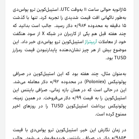
۱۵ژانویه حوالی ساعت ۱۱ به‌وقت UTC، استیبل‌کوین ترو یواس‌دی
به‌طور ناگهانی افت قیمت شدیدی را تجربه کرد. تنها با گذشت
۱۵ دقیقه به محدوده ۰/۹۸۴ دلار رسید.
جالب است بدانید که
چند هفته قبل هم یکی از کاربران در شبکه X از سود هنگفت
خود از معاملات
آربیتراژ
استیبل‌کوین ترو یواس‌دی خبر داد. این
موضوع بیش از هر چیز نشان‌دهنده پایدارنبودن قیمت رمزارز
TUSD بود.
به‌عنوان مثال، چند هفته بود که این استیبل‌کوین در صرافی
پولونیکس (Poloniex) در محدوده ۰/۹۲ دلار معامله می‌شد.
این در حالی است که در همان بازه زمانی، صرافی بایننس این
استیبل‌کوین را به قیمت ۰/۹۹ دلار می‌فروخت. در همین زمینه،
پولونیکس برداشت استیبل‌کوین TUSD را در روزهای اخیر
ممنوع کرده است.
در زمان نگارش این خبر، استیبل‌کوین ترو یو‌اس‌دی با قیمت
۰/۹۸۵۴ دلار در صرافی بایننس خرید‌و‌فروش می‌شود. جالب