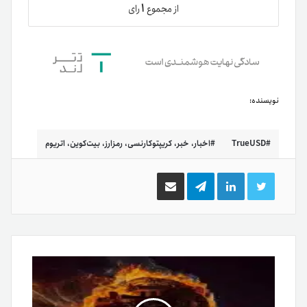
۱
از مجموع
رای
نویسنده:
TrueUSD
اخبار، خبر، کریپتوکارنسی، رمزارز، بیت‌کوین، اتریوم
توییتر
لینکدین
تلگرام
اشتراک
گذاری
از
طریق
ایمیل