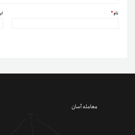
نام
*
ای
دعو
کسب 
کد 
معامله آسان