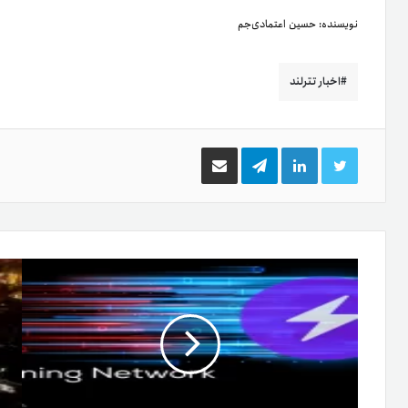
نویسنده:
حسین اعتمادی‌جم
اخبار تترلند
توییتر
لینکدین
تلگرام
اشتراک
گذاری
از
طریق
ایمیل