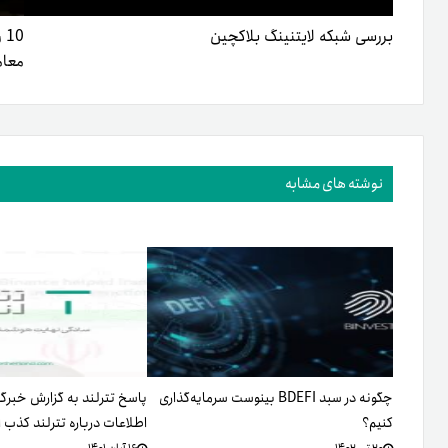
بررسی شبکه لایتنینگ بلاکچین
معام
نوشته های مشابه
چگونه در سبد BDEFI بینوست سرمایه‌گذاری
پاسخ تترلند به گزارش خبرگزا
کنیم؟
اطلاعات درباره تترلند کذب