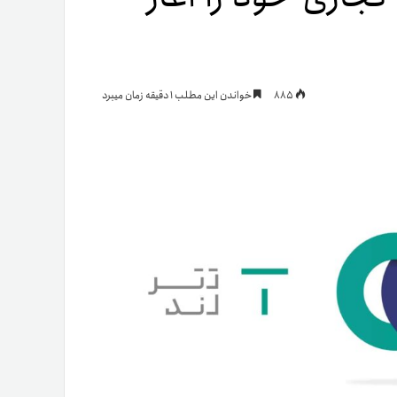
یمات
885
خواندن این مطلب 1 دقیقه زمان میبرد
ج