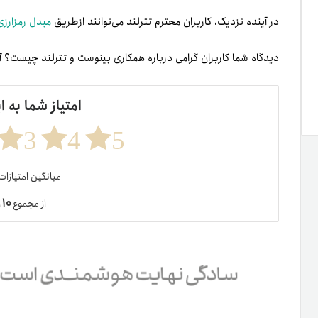
در آینده نزدیک، کاربران محترم تترلند می‌توانند ازطریق
مبدل رمزارزی
دیدگاه شما کاربران گرامی درباره همکاری بینوست و تترلند چیست؟ آیا 
امتیاز شما به ا
3
4
5
میانگین امتیازا
۱۰
از مجموع
ر